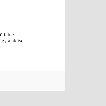
ő faliszt.
így alakítsd.