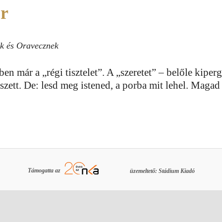
or
k és Oravecznek
en már a „régi tisztelet”. A „szeretet” – belőle kiperg
szett. De: lesd meg istened, a porba mit lehel. Magad 
Támogatta az
üzemeltető: Stádium Kiadó