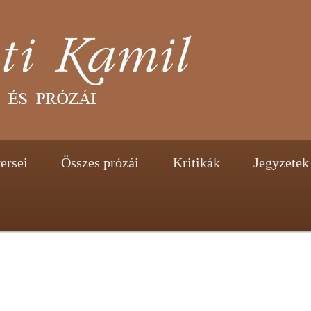
tent
ontent
ersei
Összes prózái
Kritikák
Jegyzetek