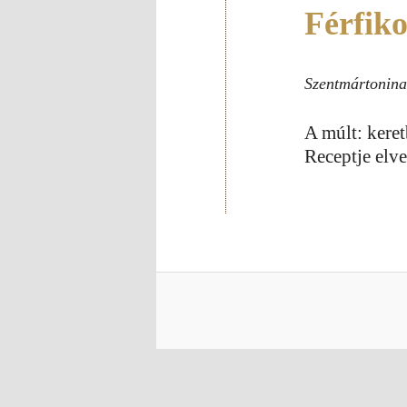
Férfik
Szentmártonina
A múlt: keretb
Receptje elve