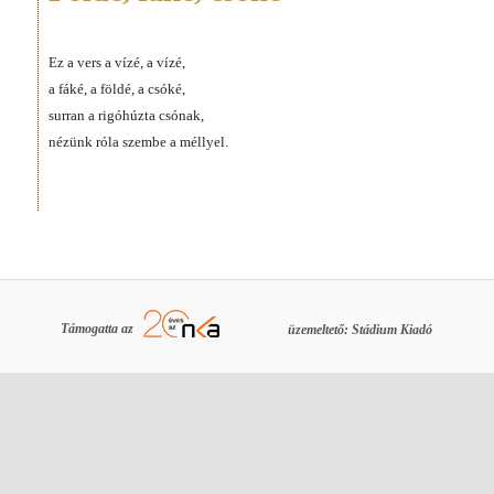
Ez a vers a vízé, a vízé,
a fáké, a földé, a csóké,
surran a rigóhúzta csónak,
nézünk róla szembe a méllyel.
Támogatta az
üzemeltető: Stádium Kiadó