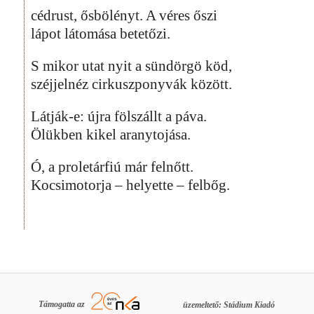
cédrust, ősbölényt. A véres őszi
lápot látomása betetőzi.
S mikor utat nyit a sündörgö köd,
széjjelnéz cirkuszponyvák között.
Látják-e: újra fölszállt a páva.
Ölükben kikel aranytojása.
Ó, a proletárfiú már felnőtt.
Kocsimotorja – helyette – felbőg.
Támogatta az
üzemeltető: Stádium Kiadó