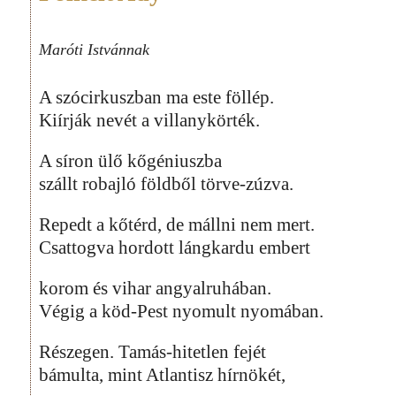
Maróti Istvánnak
A szócirkuszban ma este föllép.
Kiírják nevét a villanykörték.
A síron ülő kőgéniuszba
szállt robajló földből törve-zúzva.
Repedt a kőtérd, de mállni nem mert.
Csattogva hordott lángkardu embert
korom és vihar angyalruhában.
Végig a köd-Pest nyomult nyomában.
Részegen. Tamás-hitetlen fejét
bámulta, mint Atlantisz hírnökét,