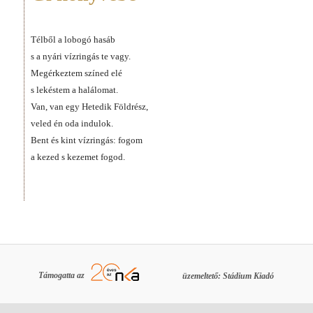
Télből a lobogó hasáb
s a nyári vízringás te vagy.
Megérkeztem színed elé
s lekéstem a halálomat.
Van, van egy Hetedik Földrész,
veled én oda indulok.
Bent és kint vízringás: fogom
a kezed s kezemet fogod.
Támogatta az
üzemeltető: Stádium Kiadó