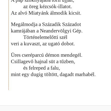
az öreg kézcsók-illatot.
Az alvó Miatyánk álmodik kicsit.
Megálmodja a Századik Századot
kamrájában a Neandervölgyi Gép.
Történelemelőtti szél
veri a kuvaszt, az ugató dobot.
Üres cseréparcú démon mendegél.
Csillagevő hajnal süt a tűzben,
és felreped a falu,
mint egy dugig töltött, dagadt marhabél.