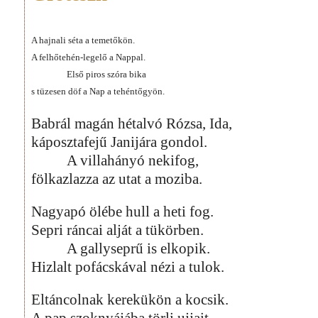
A hajnali séta a temetőkön.
A felhőtehén-legelő a Nappal.
Első piros szóra bika
s tüzesen döf a Nap a tehéntőgyön.
Babrál magán hétalvó Rózsa, Ida,
káposztafejű Janijára gondol.
A villahányó nekifog,
fölkazlazza az utat a moziba.
Nagyapó ölébe hull a heti fog.
Sepri ráncai alját a tükörben.
A gallyseprű is elkopik.
Hizlalt pofácskával nézi a tulok.
Eltáncolnak kerekükön a kocsik.
A pap szoknyájába törli ujjait,