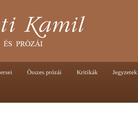
tent
ontent
ersei
Összes prózái
Kritikák
Jegyzetek