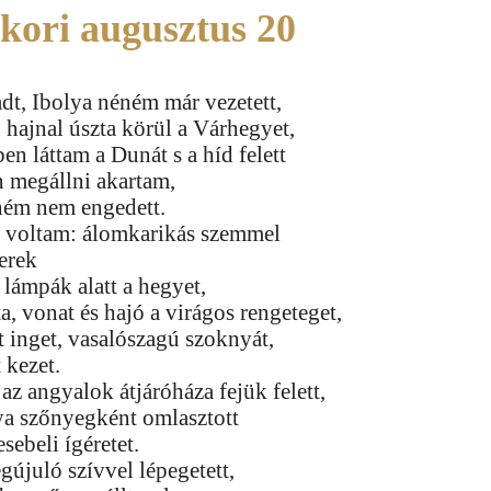
kori augusztus 20
dt, Ibolya néném már vezetett,
 hajnal úszta körül a Várhegyet,
en láttam a Dunát s a híd felett
n megállni akartam,
ném nem engedett.
 voltam: álomkarikás szemmel
erek
ó lámpák alatt a hegyet,
ta, vonat és hajó a virágos rengeteget,
 inget, vasalószagú szoknyát,
t kezet.
az angyalok átjáróháza fejük felett,
nya szőnyegként omlasztott
sebeli ígéretet.
újuló szívvel lépegetett,