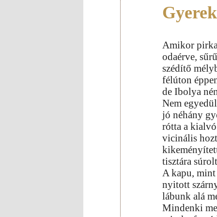
Gyerek
Amikor pirka
odaérve, sűrű
szédítő mélyb
félúton éppe
de Ibolya né
Nem egyedül
jó néhány gy
rótta a kialv
vicinális hoz
kikeményített
tisztára súrol
A kapu, mint 
nyitott szár
lábunk alá me
Mindenki meg