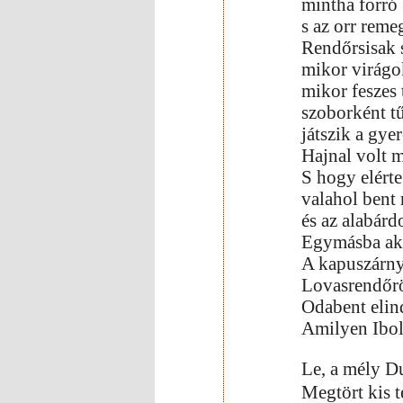
mintha forró 
s az orr reme
Rendőrsisak s
mikor virágo
mikor feszes 
szoborként tű
játszik a gyer
Hajnal volt m
S hogy elérte
valahol bent 
és az alabárd
Egymásba aka
A kapuszárnyr
Lovasrendőrök
Odabent elin
Amilyen Ibol
Le, a mély D
Megtört kis t