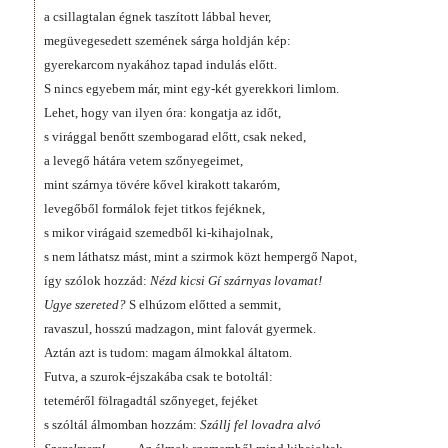
a csillagtalan égnek taszított lábbal hever,
megüvegesedett szemének sárga holdján kép:
gyerekarcom nyakához tapad indulás előtt.
S nincs egyebem már, mint egy-két gyerekkori limlom.
Lehet, hogy van ilyen óra: kongatja az időt,
s virággal benőtt szembogarad előtt, csak neked,
a levegő hátára vetem szőnyegeimet,
mint szárnya tövére kővel kirakott takaróm,
levegőből formálok fejet titkos fejéknek,
s mikor virágaid szemedből ki-kihajolnak,
s nem láthatsz mást, mint a szirmok közt hempergő Napot,
így szólok hozzád:
Nézd kicsi Gí szárnyas lovamat!
Ugye szereted?
S elhúzom előtted a semmit,
ravaszul, hosszú madzagon, mint falovát gyermek.
Aztán azt is tudom: magam álmokkal áltatom.
Futva, a szurok-éjszakába csak te botoltál:
teteméről fölragadtál szőnyeget, fejéket
s szóltál álmomban hozzám:
Szállj fel lovadra alvó