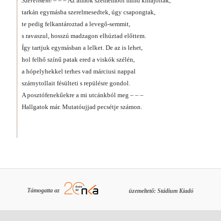
Szerelmem!
– – – Az álmok szememből mind kihajoltak,
tarkán egymásba szerelmesedtek, úgy csapongtak,
te pedig felkantároztad a levegő-semmit,
s ravaszul, hosszú madzagon elhúztad előttem.
Így tartjuk egymásban a lelket. De az is lehet,
hol felhő színű patak ered a viskók szélén,
a hópelyhekkel terhes vad márciusi nappal
szárnytollait fésülteti s repülésre gondol.
A posztófenekűekre a mi utcánkból meg – – –
Hallgatok már. Mutatóujjad pecsétje számon.
Támogatta az
üzemeltető: Stádium Kiadó