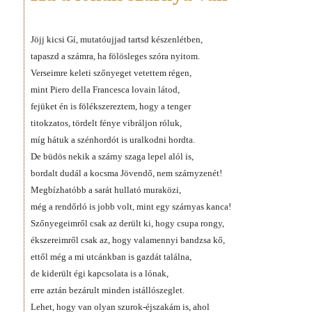
Jöjj kicsi Gí, mutatóujjad tartsd készenlétben,
tapaszd a számra, ha fölösleges szóra nyitom.
Verseimre keleti szőnyeget vetettem régen,
mint Piero della Francesca lovain látod,
fejüket én is fölékszereztem, hogy a tenger
titokzatos, tördelt fénye vibráljon róluk,
míg hátuk a szénhordót is uralkodni hordta.
De büdös nekik a szárny szaga lepel alól is,
bordalt dudál a kocsma Jövendő, nem szárnyzenét!
Megbízhatóbb a sarát hullató muraközi,
még a rendőrló is jobb volt, mint egy szárnyas kanca!
Szőnyegeimről csak az derült ki, hogy csupa rongy,
ékszereimről csak az, hogy valamennyi bandzsa kő,
ettől még a mi utcánkban is gazdát találna,
de kiderült égi kapcsolata is a lónak,
erre aztán bezárult minden istállószeglet.
Lehet, hogy van olyan szurok-éjszakám is, ahol