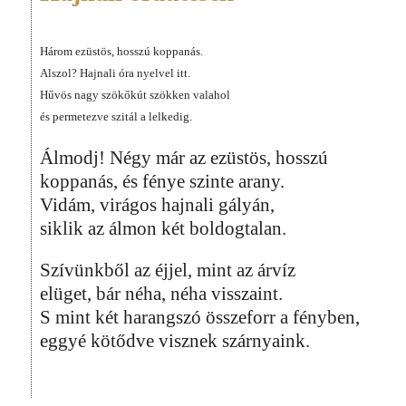
Három ezüstös, hosszú koppanás.
Alszol? Hajnali óra nyelvel itt.
Hűvös nagy szökőkút szökken valahol
és permetezve szitál a lelkedig.
Álmodj! Négy már az ezüstös, hosszú
koppanás, és fénye szinte arany.
Vidám, virágos hajnali gályán,
siklik az álmon két boldogtalan.
Szívünkből az éjjel, mint az árvíz
elüget, bár néha, néha visszaint.
S mint két harangszó összeforr a fényben,
eggyé kötődve visznek szárnyaink.