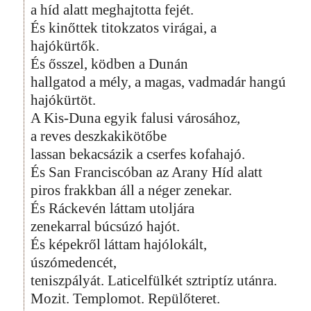
a híd alatt meghajtotta fejét.
És kinőttek titokzatos virágai, a
hajókürtők.
És ősszel, ködben a Dunán
hallgatod a mély, a magas, vadmadár hangú
hajókürtöt.
A Kis-Duna egyik falusi városához,
a reves deszkakikötőbe
lassan bekacsázik a cserfes kofahajó.
És San Franciscóban az Arany Híd alatt
piros frakkban áll a néger zenekar.
És Ráckevén láttam utoljára
zenekarral búcsúzó hajót.
És képekről láttam hajólokált,
úszómedencét,
teniszpályát. Laticelfülkét sztriptíz utánra.
Mozit. Templomot. Repülőteret.