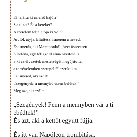
Ki találta ki az első hajót?
S a tüzet? És a kereket?
A szerelem feltalálója ki volt?
Árulók atyja, Efiáltész, ismerem a neved.
És ismerős, aki Marathónból jövet összeesett.
S Heléna, egy féligzöld alma nyertese is.
S ki az élvezetek mesterségét megújította,
a történelemben szerepel félezer kukta.
És ismered, aki szólt:
„Szegények, a mennykő essen belétek!”
Meg azt, aki szólt:
„Szegények! Fenn a mennyben vár a ti
ebédtek!”
És azt, aki a kettőt együtt fújja.
És itt van Napóleon trombitása,