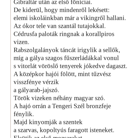
Gibraltár után az első föníciai.
De kiderül, hogy mindenről lekésett:
elemi iskoláinkban már a vikingről hallani.
Az ókor tele van szantál tutajokkal.
Cédrusfa paloták ringnak a korallpiros
vizen.
Rabszolgalányok táncát irigylik a sellők,
míg a gálya szagos fűszerládákkal vonul
s vitorlát vöröslő tenyerek jókedve dagaszt.
A középkor hajói fölött, mint tűzvész
visszfénye vérzik
a gályarab-jajszó.
Török vizeken néhány magyar szó.
A hajó orrán a Tengeri Szél bronzfeje
fénylik.
Majd kinyomják a szentek
a szarvas, kopoltyús faragott isteneket.
Elsütik az első mozsarakat.