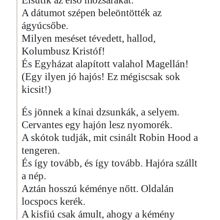
A dátumot szépen beleöntötték az
ágyúcsőbe.
Milyen meséset tévedett, hallod,
Kolumbusz Kristóf!
És Egyházat alapított valahol Magellán!
(Egy ilyen jó hajós! Ez mégiscsak sok
kicsit!)
És jönnek a kínai dzsunkák, a selyem.
Cervantes egy hajón lesz nyomorék.
A skótok tudják, mit csinált Robin Hood a
tengeren.
És így tovább, és így tovább. Hajóra szállt
a nép.
Aztán hosszú kéménye nőtt. Oldalán
locspocs kerék.
A kisfiú csak ámult, ahogy a kémény