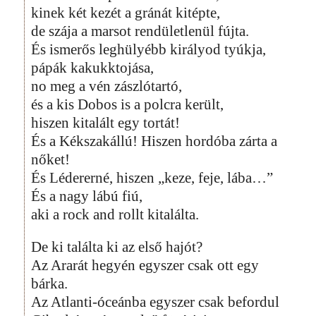
kinek két kezét a gránát kitépte,
de szája a marsot rendületlenül fújta.
És ismerős leghülyébb királyod tyúkja,
pápák kakukktojása,
no meg a vén zászlótartó,
és a kis Dobos is a polcra került,
hiszen kitalált egy tortát!
És a Kékszakállú! Hiszen hordóba zárta a
nőket!
És Lédererné, hiszen „keze, feje, lába…”
És a nagy lábú fiú,
aki a rock and rollt kitalálta.
De ki találta ki az első hajót?
Az Ararát hegyén egyszer csak ott egy
bárka.
Az Atlanti-óceánba egyszer csak befordul