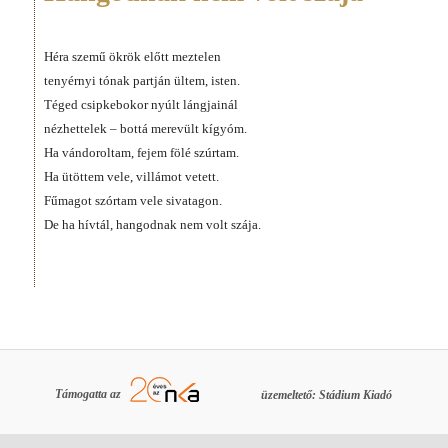
Héra szemű ökrök előtt meztelen
tenyérnyi tónak partján ültem, isten.
Téged csipkebokor nyúlt lángjainál
nézhettelek – bottá merevült kígyóm.
Ha vándoroltam, fejem fölé szúrtam.
Ha ütöttem vele, villámot vetett.
Fűmagot szórtam vele sivatagon.
De ha hívtál, hangodnak nem volt szája.
Támogatta az
üzemeltető: Stádium Kiadó