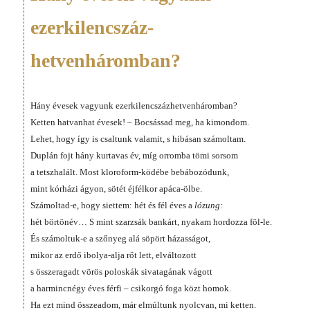
ezerkilencszáz­
hetvenháromban?
Hány évesek vagyunk ezerkilencszázhetvenháromban?
Ketten hatvanhat évesek! – Bocsássad meg, ha kimondom.
Lehet, hogy így is csaltunk valamit, s hibásan számoltam.
Duplán fojt hány kurtavas év, míg orromba tömi sorsom
a tetszhalált. Most kloroform-ködébe bebábozódunk,
mint kórházi ágyon, sötét éjfélkor apáca-ölbe.
Számoltad-e, hogy siettem: hét és fél éves a
lózung:
hét börtönév… S mint szarzsák bankárt, nyakam hordozza föl-le.
És számoltuk-e a szőnyeg alá söpört házasságot,
mikor az erdő ibolya-alja rőt lett, elváltozott
s összeragadt vörös poloskák sivatagának vágott
a harmincnégy éves férfi – csikorgó foga közt homok.
Ha ezt mind összeadom, már elmúltunk nyolcvan, mi ketten.