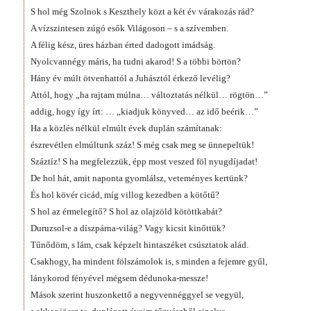
S hol még Szolnok s Keszthely közt a két év várakozás rád?
A vízszintesen zúgó esők Világoson – s a szívemben.
A félig kész, üres házban érted dadogott imádság.
Nyolcvannégy máris, ha tudni akarod! S a többi börtön?
Hány év múlt ötvenhattól a Juhásztól érkező levélig?
Attól, hogy „ha rajtam múlna… változtatás nélkül… rögtön…”
addig, hogy így írt: … „kiadjuk könyved… az idő beérik…”
Ha a közlés nélkül elmúlt évek duplán számítanak:
észrevétlen elmúltunk száz! S még csak meg se ünnepeltük!
Száztíz! S ha megfelezzük, épp most veszed föl nyugdíjadat!
De hol hát, amit naponta gyomlálsz, veteményes kertünk?
És hol kövér cicád, míg villog kezedben a kötőtű?
S hol az érmelegítő? S hol az olajzöld kötöttkabát?
Duruzsol-e a díszpárna-világ? Vagy kicsit kinőttük?
Tűnődöm, s lám, csak képzelt hintaszéket csúsztatok alád.
Csakhogy, ha mindent fölszámolok is, s minden a fejemre gyűl,
lánykorod fényével mégsem dédunoka-messze!
Mások szerint huszonkettő a negyvennéggyel se vegyül,