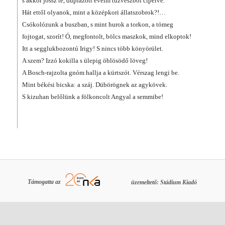
s akkor jössz te, duplázott éveim tűzvészből cipelve.
Hát ettől olyanok, mint a középkori állatszobrok?!…
Csókolózunk a buszban, s mint hurok a torkon, a tömeg
fojtogat, szorít! Ó, megfontolt, bölcs maszkok, mind elkoptok!
Itt a segglukbozontú Irigy! S nincs több könyörület.
A szem? Izzó kokilla s ülepig öblösödő löveg!
A Bosch-rajzolta gnóm hallja a kürtszót. Vérszag lengi be.
Mint békési bicska: a száj. Dübörögnek az agykövek.
S kizuhan belőlünk a fölkoncolt Angyal a semmibe!
Támogatta az
üzemeltető: Stádium Kiadó