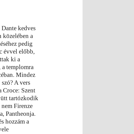
Dante kedves
n közelében a
téséhez pedig
c évvel előbb,
ttak ki a
, a templomra
océban. Mindez
 szó? A vers
a Croce: Szent
ütt tartózkodik
 nem Firenze
a, Pantheonja.
 és hozzám a
vele