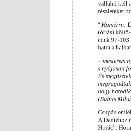
vállalni kell
részleteket 
4
Homérra:
D
(óriás) költ
ének 97-103. 
hatra a halha
– mesterem n
s nyájasan fo
És megtiszte
megragadtak,
hogy hatodik 
(Babits Mihál
Csupán emlék
A Dantéhoz n
Horác”: Hora