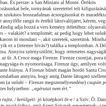
an. És persze: a San Miniato al Monte. Örökös
zásunkat bele, tornyának szeretettel teli kifigurázás
en szokásos hosszadalmas ácsorgásunkat és maradékt
 annyiféle rangú és értékű látnivalójáért, kérem, ve
Mindig adja hozzá a vers kemény ítéletéhez: olyasval
rs – valakiét? a templomét; az pedig hogy lehet
valak
l akarom itt mondani –, akit szeretek, szeretünk. Minth
lyik ez a (tetemre hívás?) találka a templomban. A D
tna. Annyira szörnyszülött, hogy rettenetes nagyságá
 az űr. A Croce maga Firenze. Firenze csontjai, pora é
nagysága és nyomorúsága. Firenze úgy, amilyen volt,
Dante
hiánya.
A Firenze bűnét magán hordó Santa Croc
mondatban annyira, hogy amíg Dante látogató szellem
om (
a valaki
– Firenze megszemélyesedése)
csupán p
tes helyzetben:
„egérutat nem ért.”
rajta, / kerülgeti:
jó középkori őr-e / a Szív; Ő: Dant
á és munkájához, amit Szent Szívnek neveztetnek; a t