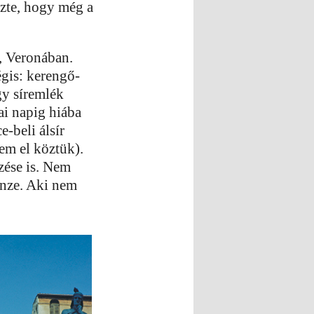
zte, hogy még a
, Veronában.
égis: kerengő-
gy síremlék
ai napig hiába
-beli álsír
tem el köztük).
ezése is. Nem
enze. Aki nem