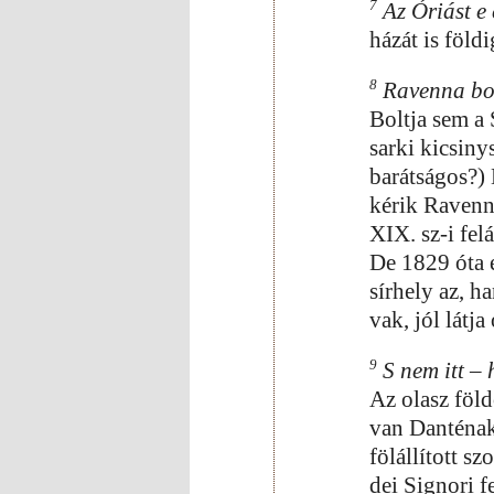
7
Az Óriást e 
házát is föld
8
Ravenna bolt
Boltja sem a 
sarki kicsiny
barátságos?) 
kérik Ravenn
XIX. sz-i fel
De 1829 óta e
sírhely az, h
vak, jól látja 
9
S nem itt – 
Az olasz föld
van Danténa
fölállított s
dei Signori 