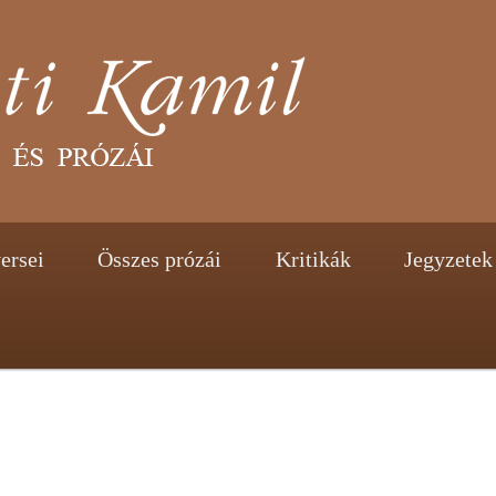
tent
ontent
ersei
Összes prózái
Kritikák
Jegyzetek