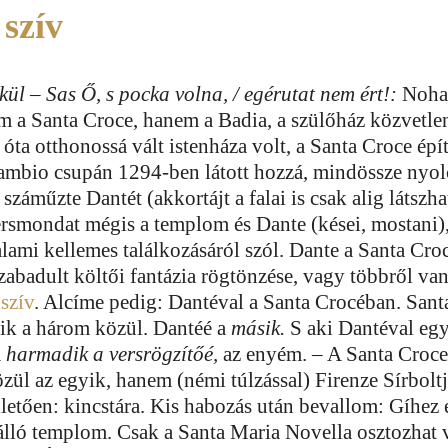
szív
ül – Sas Ő, s pocka volna, / egérutat nem ért!:
Noha 
 a Santa Croce, hanem a Badia, a szülőház közvetle
óta otthonossá vált istenháza volt, a Santa Croce épí
ambio csupán 1294-ben látott hozzá, mindössze nyol
száműzte Dantét (akkortájt a falai is csak alig látszha
versmondat mégis a templom és Dante (kései, mostani)
lami kellemes találkozásáról szól. Dante a Santa Cr
zabadult költői fantázia rögtönzése, vagy többről van
szív
. Alcíme pedig: Dantéval a Santa Crocéban. Sant
yik a három közül. Dantéé a
másik.
S aki Dantéval egy
a
harmadik a versrögzítőé,
az enyém. – A Santa Croce
ül az egyik, hanem (némi túlzással) Firenze Sírboltj
letően: kincstára. Kis habozás után bevallom: Gíhez
álló templom. Csak a Santa Maria Novella osztozhat 