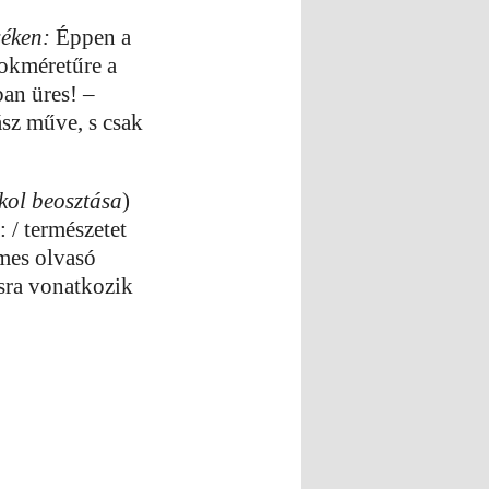
séken:
Éppen a
cokméretűre a
ban üres! –
ász műve, s csak
kol beosztása
)
: / természetet
lmes olvasó
ásra vonatkozik