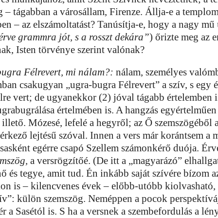
 – tágabban a városállam, Firenze. Állja-e a templo
ben – az elszámoltatást? Tanúsítja-e, hogy a nagy mű
rve grammra jót, s a rosszt dekára”
) őrizte meg az 
nak, Isten törvénye szerint valónak?
ugra Félrevert, mi nálam?:
nálam, személyes valómb
ban csakugyan „ugra-bugra Félrevert” a szív, s egy
lre vert; de ugyanekkor (2) jóval tágabb értelemben i
 ugrabugrálása értelmében is. A hangzás egyértelműen
illető. Mózesé, lefelé a hegyről; az Ő szemszögéből 
rkező lejtésű szóval. Innen a vers már korántsem a m
sasként egérre csapó Szellem számonkérő duója. Ér
emszög,
a versrögzítőé. (De itt a „magyarázó” elhallgat
és tegye, amit tud. Én inkább saját szívére bízom a
n is – kilencvenes évek – előbb-utóbb kiolvasható,
ív”: külön szemszög. Neméppen a pocok perspektívá
r a Sasétól is. S ha a versnek a szembefordulás a lén