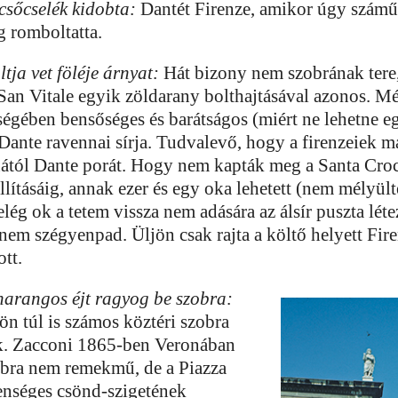
csőcselék kidobta:
Dantét Firenze, amikor úgy számű
ig romboltatta.
ja vet föléje árnyat:
Hát bizony nem szobrának tere
San Vitale egyik zöldarany bolthajtásával azonos. M
ségében bensőséges és barátságos (miért ne lehetne e
Dante ravennai sírja. Tudvalevő, hogy a firenzeiek m
ától Dante porát. Hogy nem kapták meg a Santa Croce
állításáig, annak ezer és egy oka lehetett (nem mélyül
lég ok a tetem vissza nem adására az álsír puszta lét
anem szégyenpad. Üljön csak rajta a költő helyett Fir
ott.
harangos éjt ragyog be szobra:
ön túl is számos köztéri szobra
k. Zacconi 1865-ben Veronában
zobra nem remekmű, de a Piazza
fenséges csönd-szigetének