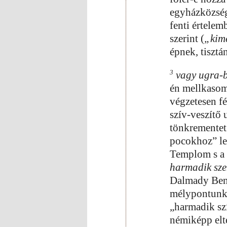
egyházközség
fenti értelem
szerint (
„kimé
épnek, tisztá
3
vagy ugra-b
én mellkasom
végzetesen fé
szív-veszítő
tönkrementet 
pocokhoz” leé
Templom s a 
harmadik sz
Dalmady Benő 
mélypontunko
„harmadik sz
némiképp elté