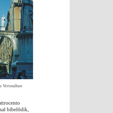
a Veronában
attrocento
sal bíbelődik,