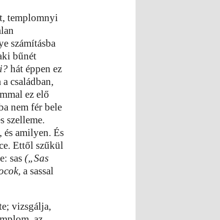
át, templomnyi
alan
gye számításba
aki bűnét
i?
hát éppen ez
a a családban,
ómmal ez elő
ba nem fér bele
s szelleme.
 és amilyen. És
e. Ettől szűkül
e: sas
(„Sas
ocok,
a sassal
e; vizsgálja,
emplom, az