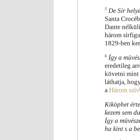
5
De Sír hely
Santa Crocéba
Dante nélküli
három sírfigu
1829-ben ker
6
Így a müvés
eredetileg ar
követni mint 
láthatja, hog
a
Három szív
Kiköphet ért
kezem sem du
Így a müvésze
ha kint s a b