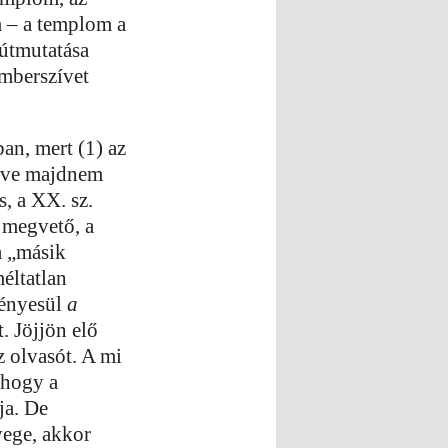
m – a templom a
 útmutatása
emberszívet
an, mert (1) az
 éve majdnem
s, a XX. sz.
 megvető, a
a „másik
éltatlan
vényesül
a
. Jöjjön elő
z olvasót. A mi
 hogy a
ja. De
yege, akkor