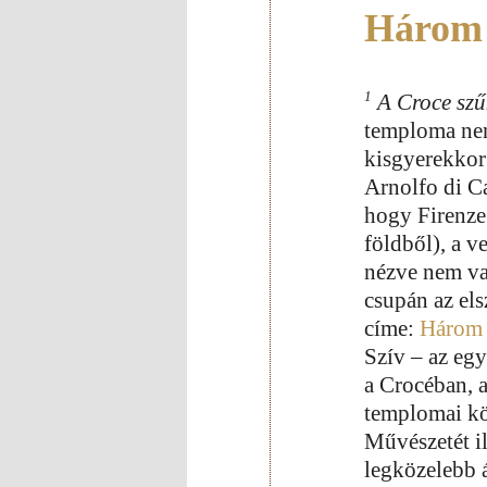
Három 
1
A Croce szűk
temploma nem
kisgyerekkor 
Arnolfo di C
hogy Firenze 
földből), a 
nézve nem va
csupán az els
címe:
Három 
Szív – az eg
a Crocéban, 
templomai köz
Művészetét il
legközelebb 