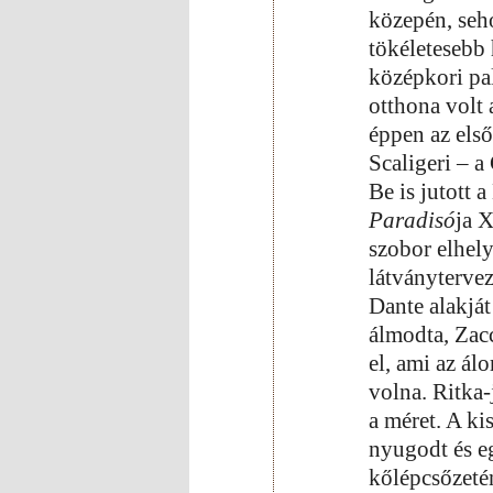
közepén, seh
tökéletesebb 
középkori pal
otthona volt
éppen az els
Scaligeri – a
Be is jutott 
Paradisó
ja X
szobor elhely
látványtervez
Dante alakját
álmodta, Zac
el, ami az ál
volna. Ritka-
a méret. A kis
nyugodt és e
kőlépcsőzetén