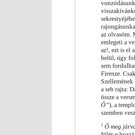
vonzódásunkb
visszakívánko
sekrestyéjéb
rajongásunkat
az olvasóm. 
emlegeti a ve
az!, ezt is e
belül, úgy fo
sem fordulha
Firenze. Csak
Szellemének 
a seb rajta: 
össze a vers
Ő”
), a templ
szemben vesz
2
Ő meg járva 
fölér-e hozz