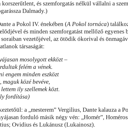
 a korszerűtlent, és szemforgatás nélkül vállalni a sze
bogarássza Dalmady.)
ante a Pokol IV. énekében (
A Pokol tornáca
) találk
ő-elődjével és minden szemforgatást mellőző egyenes 
soraiban vezetőjével, az ötödik ókorival és önmagáv
tatlanok társaságát:
yájasan mosolygott ekközt –
rdultak felém a vének.
lni engem minden eszközt
 maguk közé bevéve,
lettem ily szellemek közt.
y fordítása)
eztetőül: a „mesterem” Vergilius, Dante kalauza a Po
yájasan forduló másik négy vén: „Homér”, Homéros
tius; Ovidius és Lukánusz (Lukainosz).