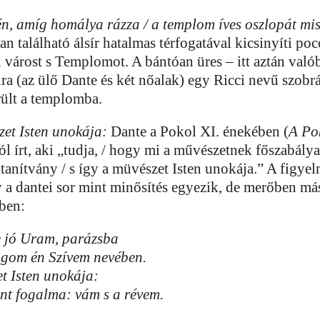
én, amíg homálya rázza / a templom íves oszlopát mi
n található álsír hatalmas térfogatával kicsinyíti po
 várost s Templomot. A bántóan üres – itt aztán való
ra (az ülő Dante és két nőalak) egy Ricci nevű szobr
ült a templomba.
zet Isten unokája:
Dante a Pokol XI. énekében (
A Po
ról írt, aki „tudja, / hogy mi a művészetnek főszabálya
tanítvány / s így a müvészet Isten unokája.” A figye
y a dantei sor mint minősítés egyezik, de merőben m
ben:
e jó Uram, parázsba
gom én Szívem nevében.
t Isten unokája:
ent fogalma: vám s a révem.