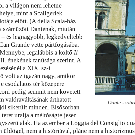
ol a világon nem lehetne
helye, mint a Scaligeriek
otája előtt. (A della Scala-ház
 a száműzött Danténak, miután
ő – és legnagyobb, legkedveltebb
 Can Grande vette pártfogásába.
a Mennybe, legalábbis a költő
Il
II. énekének tanúsága szerint. A
ezésénél a XIX. sz-i
ő volt az igazán nagy, amikor
 e csodálatos tér közepére
coni pedig semmit nem követett
om valóraváltásának árthatott
Dante szobr
jól sikerült minden. Elsősorban
 teret uralja a méltóságteljesen
gyszerű alak. Ha az ember a Loggia del Consiglio qu
 üldögél, nem a históriával, pláne nem a historizmus