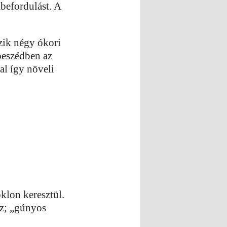
mbefordulást. A
ozik négy ókori
beszédben az
al így növeli
klon keresztül.
z; „gúnyos