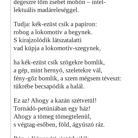
degeszre töm zsebet mohón – intel-
lektuális madáreleséggel.
Tudja: kék-ezüst csík a papíron:
robog a lokomotív a hegynek.
S kirajzolódik látszatalatti
vad kúpja a lokomotív-szegynek,
ha kék-ezüst csík szögekre bomlik,
a gép, mint hernyó, szeletekre vál,
fény-gőz bomlik, a szem mégsem téveszt:
tükrébe becsapódik a halál.
Ez az! Ahogy a kazán szétvetül!
Tornádó-petúniában egy ház!
Ahogy a tömeg tömegtelenül,
s végtag-esőben, föld, ágyúszó ráz.