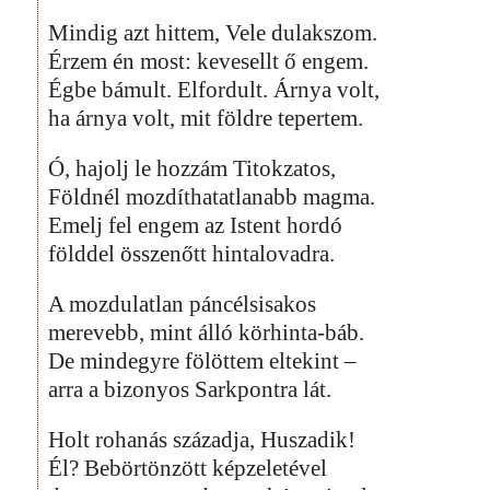
Mindig azt hittem, Vele dulakszom.
Érzem én most: kevesellt ő engem.
Égbe bámult. Elfordult. Árnya volt,
ha árnya volt, mit földre tepertem.
Ó, hajolj le hozzám Titokzatos,
Földnél mozdíthatatlanabb magma.
Emelj fel engem az Istent hordó
földdel összenőtt hintalovadra.
A mozdulatlan páncélsisakos
merevebb, mint álló körhinta-báb.
De mindegyre fölöttem eltekint –
arra a bizonyos Sarkpontra lát.
Holt rohanás századja, Huszadik!
Él? Bebörtönzött képzeletével