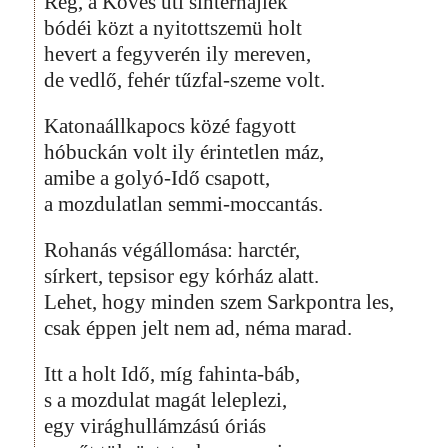
Rég, a Köves úti sintérhajlék
bódéi közt a nyitottszemü holt
hevert a fegyverén ily mereven,
de vedlő, fehér tűzfal-szeme volt.
Katonaállkapocs közé fagyott
hóbuckán volt ily érintetlen máz,
amibe a golyó-Idő csapott,
a mozdulatlan semmi-moccantás.
Rohanás végállomása: harctér,
sírkert, tepsisor egy kórház alatt.
Lehet, hogy minden szem Sarkpontra les,
csak éppen jelt nem ad, néma marad.
Itt a holt Idő, míg fahinta-báb,
s a mozdulat magát leleplezi,
egy virághullámzású óriás