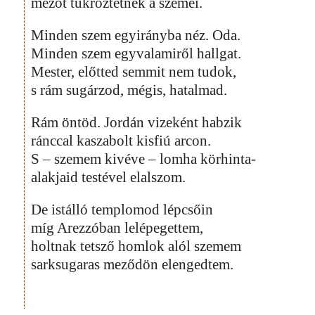
mezőt tükröztetnek a szemei.
Minden szem egyirányba néz. Oda.
Minden szem egyvalamiről hallgat.
Mester, előtted semmit nem tudok,
s rám sugárzod, mégis, hatalmad.
Rám öntöd. Jordán vizeként habzik
ránccal kaszabolt kisfiú arcon.
S – szemem kivéve – lomha körhinta-
alakjaid testével elalszom.
De istálló templomod lépcsőin
míg Arezzóban lelépegettem,
holtnak tetsző homlok alól szemem
sarksugaras meződön elengedtem.