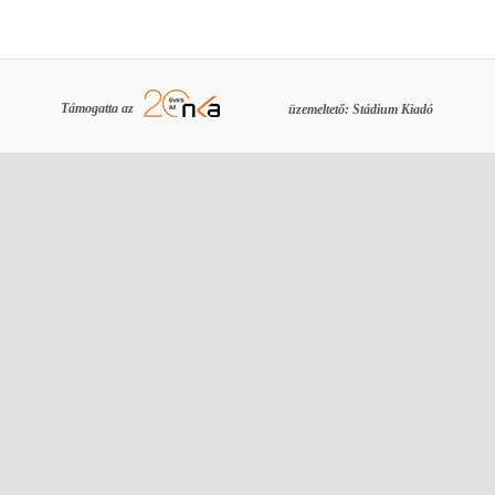
Támogatta az
üzemeltető: Stádium Kiadó