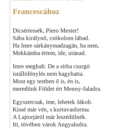
Francescához
Dícsértessék, Piero Mester!
Sába királynő, csókolom lábad.
Ha Imre sárkánymadzagán, ha nem,
Mekkámba értem, ide, utánad.
Imre meghalt. De a sírba csurgó
istállófénylés nem hagyhatta.
Most egy testben ő is, én is,
meredünk Földet ért Menny-faladra.
Egyszercsak, íme, lehetek Jákob.
Kissé már vén, s kurtavasforma.
A Lajtorjáról már leszédülnék.
Itt, tövében várok Angyalodra.