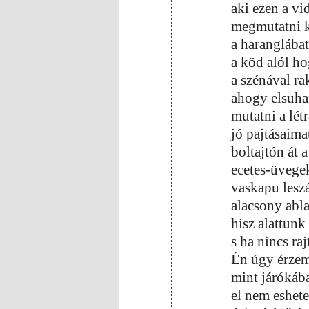
aki ezen a vi
megmutatni kö
a haranglába
a köd alól h
a szénával ra
ahogy elsuha
mutatni a lét
jó pajtásaimat
boltajtón át a
ecetes-üvegek
vaskapu leszá
alacsony abla
hisz alattun
s ha nincs raj
Én úgy érzem
mint járókáb
el nem eshete