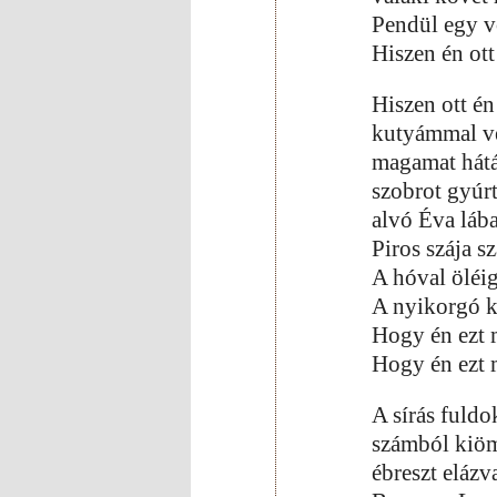
Pendül egy 
Hiszen én ot
Hiszen ott én
kutyámmal ve
magamat hátá
szobrot gyúrt
alvó Éva lába
Piros szája s
A hóval öléi
A nyikorgó k
Hogy én ezt 
Hogy én ezt 
A sírás fuldo
számból kiöm
ébreszt elázva