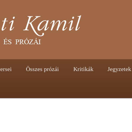
tent
ontent
ersei
Összes prózái
Kritikák
Jegyzetek