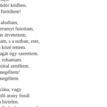
vödör ködben.
t fürödtem!
 aludtam,
rsenyt futottam,
n átvetettem,
am, s a sutban, este,
 közé tettem.
zagát úgy szerettem.
g rohantam.
úttal zenéltem.
megéltem!
megéltem.
klása, vagy
lő arany fonál
 hirtelen.