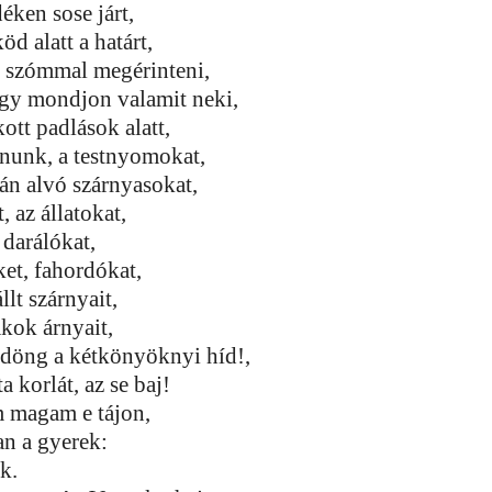
déken sose járt,
d alatt a határt,
t szómmal megérinteni,
ogy mondjon valamit neki,
kott padlások alatt,
nunk, a testnyomokat,
rán alvó szárnyasokat,
, az állatokat,
 darálókat,
et, fahordókat,
llt szárnyait,
kok árnyait,
k döng a kétkönyöknyi híd!,
ta korlát, az se baj!
 magam e tájon,
an a gyerek:
k.