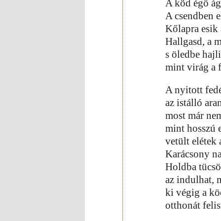
A köd égő ág
A csendben e
Kőlapra esik 
Hallgasd, a 
s öledbe hajl
mint virág a 
A nyitott fed
az istálló ar
most már nem
mint hosszú e
vetült elétek
Karácsony na
Holdba tücsök
az indulhat, 
ki végig a k
otthonát feli