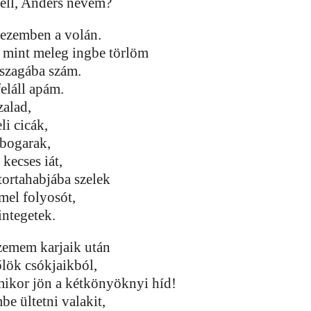
ell, Anders nevem?
kezemben a volán.
 mint meleg ingbe törlöm
 szagába szám.
feláll apám.
zalad,
li cicák,
bogarak,
kecses iát,
tortahabjába szelek
el folyosót,
integetek.
emem karjaik után
őlök csókjaikból,
mikor jön a kétkönyöknyi híd!
be ültetni valakit,