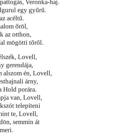
pattogás, Veronka-haj.
lgurul egy gyűrű.
az acéltű.
malom őröl,
ik az otthon,
fal mögötti tőről.
élszék, Lovell,
any gerendája,
 alszom én, Lovell,
sthajnali árny,
 a Hold porára.
pja van, Lovell,
szót telepíteni
mint te, Lovell,
ödön, semmin át
smeri.