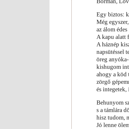
Borman, Lov
Egy biztos: 
Még egyszer,
az álom édes
A kapu alatt 
A háznép kis
napsütéssel te
öreg anyóka-
kishugom int 
ahogy a köd 
zörgő gépemm
és integetek, 
Behunyom sz
s a támlára d
hisz tudom, 
Jó lenne ölem