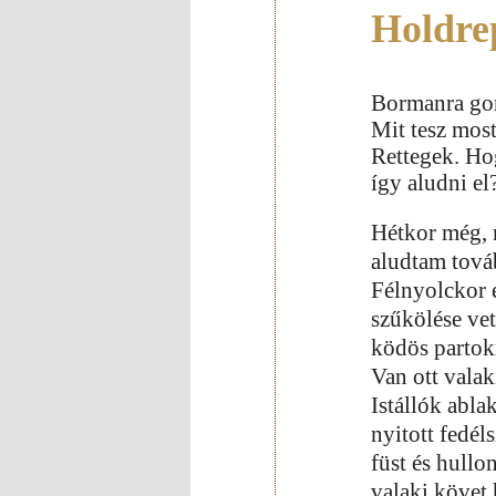
Holdre
Bormanra go
Mit tesz mos
Rettegek. Ho
így aludni el
Hétkor még, 
aludtam tová
Félnyolckor 
szűkölése vet
ködös partokr
Van ott valak
Istállók ablak
nyitott fedél
füst és hull
valaki követ h