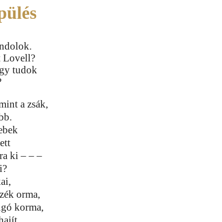
pülés
ndolok.
t Lovell?
gy tudok
?
mint a zsák,
bb.
ebek
ett
a ki – – –
i?
ai,
szék orma,
ongó korma,
ajít.