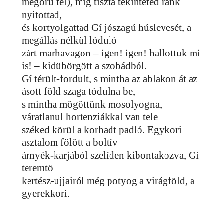
megőrültél), míg tiszta tekinteted ránk
nyitottad,
és kortyolgattad Gí jószagú húslevesét, a
megállás nélkül lóduló
zárt marhavagon – igen! igen! hallottuk mi
is! – kidübörgött a szobádból.
Gí térült-fordult, s mintha az ablakon át az
ásott föld szaga tódulna be,
s mintha mögöttünk mosolyogna,
váratlanul hortenziákkal van tele
széked körül a korhadt padló. Egykori
asztalom fölött a boltív
árnyék-karjából szelíden kibontakozva, Gí
teremtő
kertész-ujjairól még potyog a virágföld, a
gyerekkori.