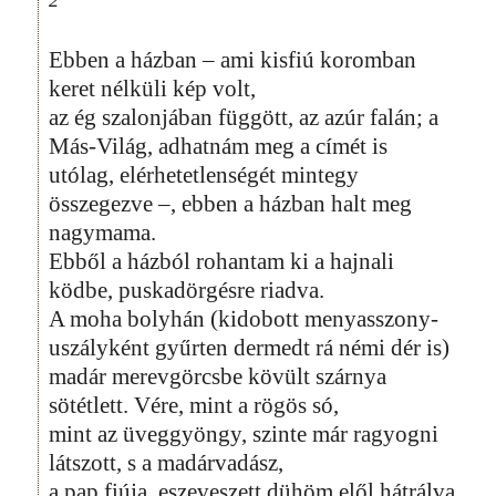
Ebben a házban – ami kisfiú koromban
keret nélküli kép volt,
az ég szalonjában függött, az azúr falán; a
Más-Világ, adhatnám meg a címét is
utólag, elérhetetlenségét mintegy
összegezve –, ebben a házban halt meg
nagymama.
Ebből a házból rohantam ki a hajnali
ködbe, puskadörgésre riadva.
A moha bolyhán (kidobott menyasszony-
uszályként gyűrten dermedt rá némi dér is)
madár merevgörcsbe kövült szárnya
sötétlett. Vére, mint a rögös só,
mint az üveggyöngy, szinte már ragyogni
látszott, s a madárvadász,
a pap fiúja, eszeveszett dühöm elől hátrálva