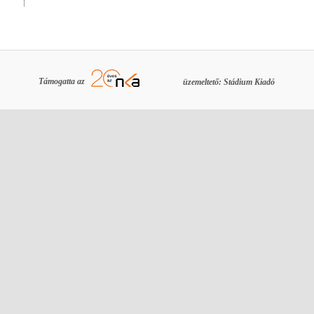
Támogatta az
üzemeltető: Stádium Kiadó