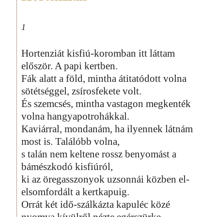
1
Hortenziát kisfiú-koromban itt láttam
először. A papi kertben.
Fák alatt a föld, mintha átitatódott volna
sötétséggel, zsírosfekete volt.
És szemcsés, mintha vastagon megkenték
volna hangyapotrohákkal.
Kaviárral, mondanám, ha ilyennek látnám
most is. Találóbb volna,
s talán nem keltene rossz benyomást a
bámészkodó kisfiúról,
ki az öregasszonyok uzsonnái közben el-
elsomfordált a kertkapuig.
Orrát két idő-szálkázta kapuléc közé
nyomva kívülről nézte egérszürke