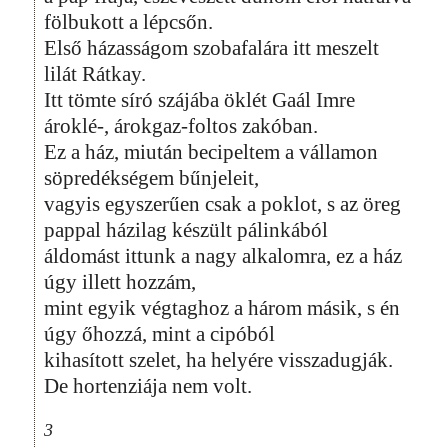
fölbukott a lépcsőn.
Első házasságom szobafalára itt meszelt
lilát Rátkay.
Itt tömte síró szájába öklét Gaál Imre
ároklé-, árokgaz-foltos zakóban.
Ez a ház, miután becipeltem a vállamon
söpredékségem bűnjeleit,
vagyis egyszerűen csak a poklot, s az öreg
pappal házilag készült pálinkából
áldomást ittunk a nagy alkalomra, ez a ház
úgy illett hozzám,
mint egyik végtaghoz a három másik, s én
úgy őhozzá, mint a cipóból
kihasított szelet, ha helyére visszadugják.
De hortenziája nem volt.
3