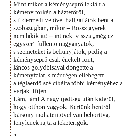
Mint mikor a kéményseprő lekiált a
kémény torkán a háztetőről,
s ti dermedt velővel hallgatjátok bent a
szobazugban, mikor – Rossz gyerek
nem lakik itt! – int neki vissza „még ez
egyszer” füllentő nagyanyátok,
s szemeteket is behunyjátok, pedig a
kéményseprő csak énekelt fönt,
láncos golyóbisával döngette a
kéményfalat, s már régen ellebegett
a téglaerdő szélcibálta többi kéményéhez a
varjak liftjén.
Lám, lám! A nagy ijedtség után kiderül,
hogy otthon vagyok. Kertünk bentről
bársony mohaterítővel van beborítva,
fénylenek rajta a feketerigók.
2