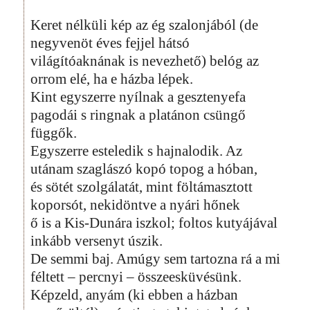
Keret nélküli kép az ég szalonjából (de
negyvenöt éves fejjel hátsó
világítóaknának is nevezhető) belóg az
orrom elé, ha e házba lépek.
Kint egyszerre nyílnak a gesztenyefa
pagodái s ringnak a platánon csüngő
függők.
Egyszerre esteledik s hajnalodik. Az
utánam szaglászó kopó topog a hóban,
és sötét szolgálatát, mint föltámasztott
koporsót, nekidöntve a nyári hőnek
ő is a Kis-Dunára iszkol; foltos kutyájával
inkább versenyt úszik.
De semmi baj. Amúgy sem tartozna rá a mi
féltett – percnyi – összeesküvésünk.
Képzeld, anyám (ki ebben a házban