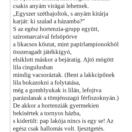
csakis anyám virágai lehetnek.
„Egyszer széthajoltok, s anyám kitárja
karját: ki szalad a házamba?”
S az egész hortenzia-grupp együtt,
sziromarcaival felsöpörve
a likacsos kőutat, mint papírlampionokból
összeragadt játékkígyó,
elsiklott máskor a bejáratig. Ajtó mögött
lila cingulusban
mindig vacsoráztak. (Bent a lakkcipőnek
lila bokazokni a folytatása,
még a gomblyukak is lilán, lefojtva
parázslanak a tömjénszagú férfiszoknyán.)
De akkor a hortenziák gyermekien
bekísértek a tornyos házba,
s kiderült: pap lakója nincs is egy se! Az
egész csak hallomás volt. Ijesztgetés.