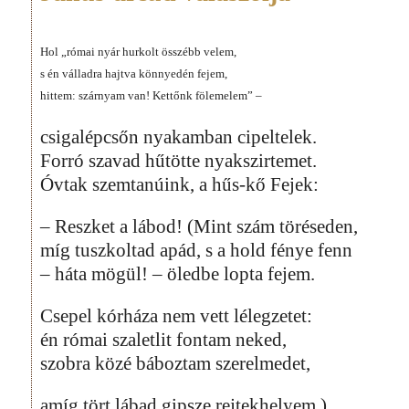
Hol „római nyár hurkolt összébb velem,
s én válladra hajtva könnyedén fejem,
hittem: szárnyam van! Kettőnk fölemelem” –
csigalépcsőn nyakamban cipeltelek.
Forró szavad hűtötte nyakszirtemet.
Óvtak szemtanúink, a hűs-kő Fejek:
– Reszket a lábod! (Mint szám töréseden,
míg tuszkoltad apád, s a hold fénye fenn
– háta mögül! – öledbe lopta fejem.
Csepel kórháza nem vett lélegzetet:
én római szaletlit fontam neked,
szobra közé báboztam szerelmedet,
amíg tört lábad gipsze rejtekhelyem.)