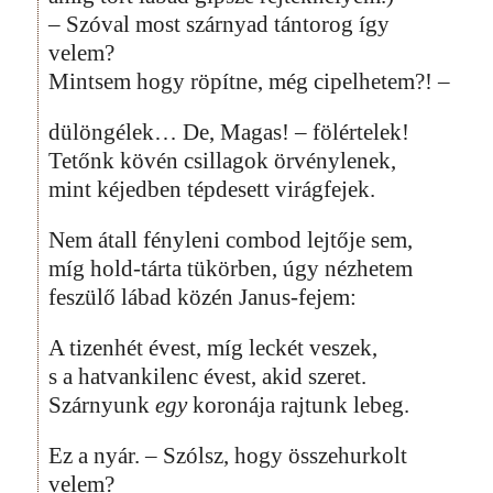
– Szóval most szárnyad tántorog így
velem?
Mintsem hogy röpítne, még cipelhetem?! –
dülöngélek… De, Magas! – fölértelek!
Tetőnk kövén csillagok örvénylenek,
mint kéjedben tépdesett virágfejek.
Nem átall fényleni combod lejtője sem,
míg hold-tárta tükörben, úgy nézhetem
feszülő lábad közén Janus-fejem:
A tizenhét évest, míg leckét veszek,
s a hatvankilenc évest, akid szeret.
Szárnyunk
egy
koronája rajtunk lebeg.
Ez a nyár. – Szólsz, hogy összehurkolt
velem?