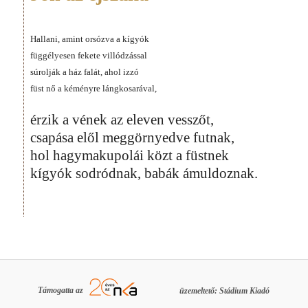
Hallani, amint orsózva a kígyók
függélyesen fekete villódzással
súrolják a ház falát, ahol izzó
füst nő a kéményre lángkosarával,
érzik a vének az eleven vesszőt,
csapása elől meggörnyedve futnak,
hol hagymakupolái közt a füstnek
kígyók sodródnak, babák ámuldoznak.
Támogatta az
üzemeltető: Stádium Kiadó