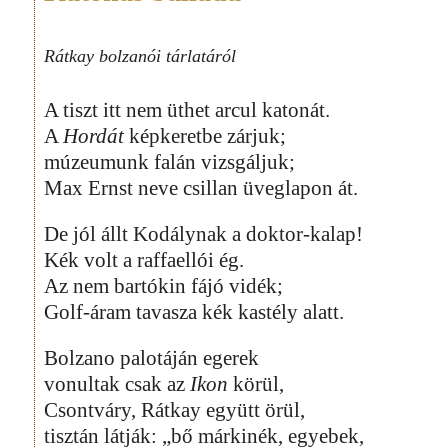
Rátkay bolzanói tárlatáról
A tiszt itt nem üthet arcul katonát.
A
Hordát
képkeretbe zárjuk;
múzeumunk falán vizsgáljuk;
Max Ernst neve csillan üveglapon át.
De jól állt Kodálynak a doktor-kalap!
Kék volt a raffaellói ég.
Az nem bartókin fájó vidék;
Golf-áram tavasza kék kastély alatt.
Bolzano palotáján egerek
vonultak csak az
Ikon
körül,
Csontváry, Rátkay együtt örül,
tisztán látják: „bő márkinék, egyebek,