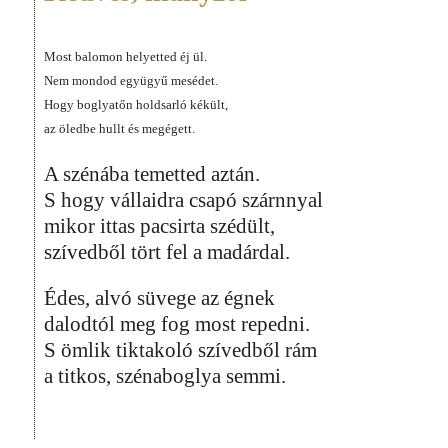
Most balomon helyetted éj ül.
Nem mondod együgyű mesédet.
Hogy boglyatőn holdsarló kékült,
az öledbe hullt és megégett.
A szénába temetted aztán.
S hogy vállaidra csapó szárnnyal
mikor ittas pacsirta szédült,
szívedből tört fel a madárdal.
Édes, alvó süvege az égnek
dalodtól meg fog most repedni.
S ömlik tiktakoló szívedből rám
a titkos, szénaboglya semmi.