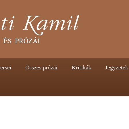
tent
ontent
ersei
Összes prózái
Kritikák
Jegyzetek