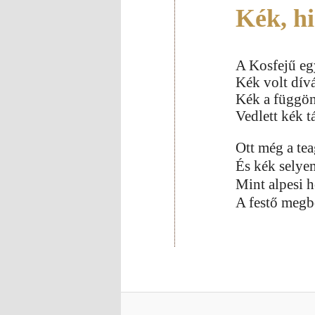
Kék, h
A Kosfejű eg
Kék volt dívá
Kék a függön
Vedlett kék t
Ott még a tea
És kék selyem
Mint alpesi h
A festő megb