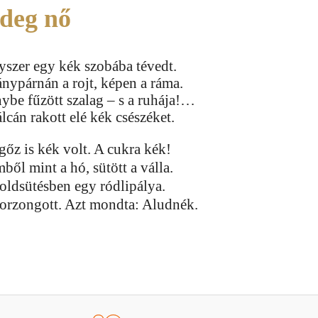
ideg nő
yszer egy kék szobába tévedt.
nypárnán a rojt, képen a ráma.
ybe fűzött szalag – s a ruhája!…
álcán rakott elé kék csészéket.
gőz is kék volt. A cukra kék!
ből mint a hó, sütött a válla.
oldsütésben egy ródlipálya.
orzongott. Azt mondta: Aludnék.