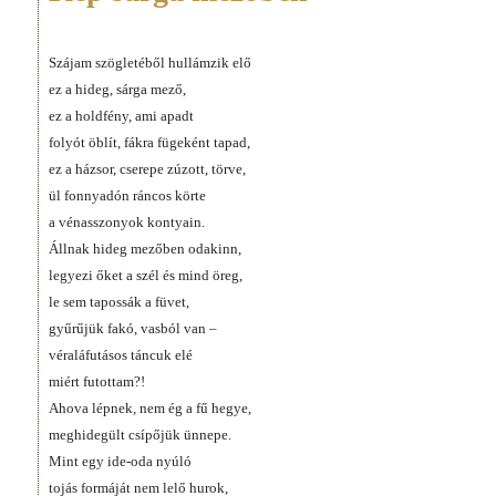
Szájam szögletéből hullámzik elő
ez a hideg, sárga mező,
ez a holdfény, ami apadt
folyót öblít, fákra fügeként tapad,
ez a házsor, cserepe zúzott, törve,
ül fonnyadón ráncos körte
a vénasszonyok kontyain.
Állnak hideg mezőben odakinn,
legyezi őket a szél és mind öreg,
le sem tapossák a füvet,
gyűrűjük fakó, vasból van –
véraláfutásos táncuk elé
miért futottam?!
Ahova lépnek, nem ég a fű hegye,
meghidegült csípőjük ünnepe.
Mint egy ide-oda nyúló
tojás formáját nem lelő hurok,