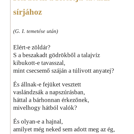
sírjához
(G. I. temetése után)
Elért-e zöldár?
S a beszakadt gödrökből a talajvíz
kibukott-e tavasszal,
mint csecsemő száján a túlivott anyatej?
És állnak-e fejüket vesztett
vaslándzsák a napszúrásban,
háttal a bárhonnan érkezőnek,
mivelhogy hátból valók?
És olyan-e a hajnal,
amilyet még neked sem adott meg az ég,