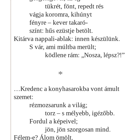
tükrét, fönt, repedt rés
vágja koromra, kihúnyt
fényre – kever takaró-
színt: hűs ezüstje betölt.
Kitárva nappali-ablak: innen készülünk.
S vár, ami múltba merült;
ködlene rám: „Nosza, lépsz?!”
*
…Kredenc a konyhasarokba vont ámult
szemet:
rézmozsarunk a világ;
torz – s mélyebb, igézőbb.
Fordul a képeivel;
jön, jön szorgosan mind.
Félem-e? Álom ömölt.