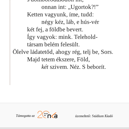
onnan int: „Ugortok?!”
Ketten vagyunk, íme, tudd:
négy kéz, láb, e hús-vér
két fej, a földbe bevert.
Így vagyok: mink. Telehold-
társam belém felesült.
Ölelve ládatetőd, ahogy rég, telj be, Sors.
Majd tetem ékszere, Föld,
két
szivem. Néz. S beborít.
Támogatta az
üzemeltető: Stádium Kiadó