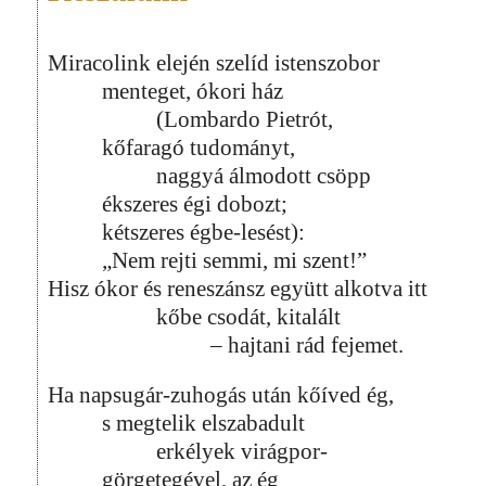
Miracolink elején szelíd istenszobor
menteget, ókori ház
(Lombardo Pietrót,
kőfaragó tudományt,
naggyá álmodott csöpp
ékszeres égi dobozt;
kétszeres égbe-lesést):
„Nem rejti semmi, mi szent!”
Hisz ókor és reneszánsz együtt alkotva itt
kőbe csodát, kitalált
– hajtani rád fejemet.
Ha napsugár-zuhogás után kőíved ég,
s megtelik elszabadult
erkélyek virágpor-
görgetegével, az ég