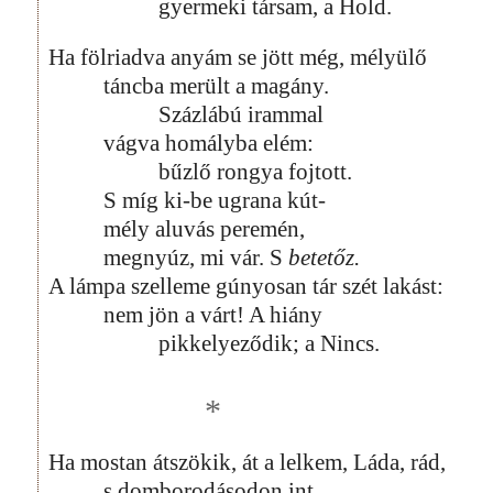
gyermeki társam, a Hold.
Ha fölriadva anyám se jött még, mélyülő
táncba merült a magány.
Százlábú irammal
vágva homályba elém:
bűzlő rongya fojtott.
S míg ki-be ugrana kút-
mély aluvás peremén,
megnyúz, mi vár. S
betetőz.
A lámpa szelleme gúnyosan tár szét lakást:
nem jön a várt! A hiány
pikkelyeződik; a Nincs.
*
Ha mostan átszökik, át a lelkem, Láda, rád,
s domborodásodon int,