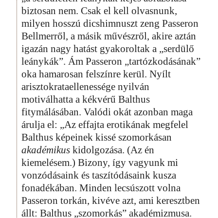
biztosan nem. Csak el kell olvasnunk,
milyen hosszú dicshimnuszt zeng Passeron
Bellmerről, a másik művészről, akire aztán
igazán nagy hatást gyakoroltak a „serdülő
leánykák”. Ám Passeron „tartózkodásának”
oka hamarosan felszínre kerül. Nyílt
arisztokrataellenessége nyilván
motiválhatta a kékvérű Balthus
fitymálásában. Valódi okát azonban maga
árulja el: „Az effajta erotikának megfelel
Balthus képeinek kissé szomorkásan
akadémikus
kidolgozása. (Az én
kiemelésem.) Bizony, így vagyunk mi
vonzódásaink és taszítódásaink kusza
fonadékában. Minden lecsúszott volna
Passeron torkán, kivéve azt, ami keresztben
állt: Balthus „szomorkás” akadémizmusa.