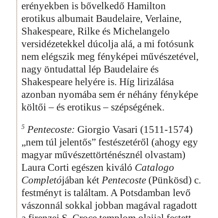
erényekben is bővelkedő Hamilton
erotikus albumait Baudelaire, Verlaine,
Shakespeare, Rilke és Michelangelo
versidézetekkel dúcolja alá, a mi fotósunk
nem elégszik meg fényképei művészetével,
nagy öntudattal lép Baudelaire és
Shakespeare helyére is. Híg lirizálása
azonban nyomába sem ér néhány fényképe
költői – és erotikus – szépségének.
5
Pentecoste:
Giorgio Vasari (1511-1574)
„nem túl jelentős” festészetéről (ahogy egy
magyar művészettörténésznél olvastam)
Laura Corti egészen kiváló
Catalogo
Completó
jában két
Pentecoste
(Pünkösd) c.
festményt is találtam. A Potsdamban levő
vászonnál sokkal jobban magával ragadott
a firenzei S. Croce templom olajjal festett