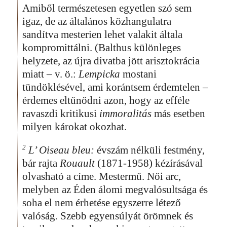
Amiből természetesen egyetlen szó sem
igaz, de az általános közhangulatra
sandítva mesterien lehet valakit általa
kompromittálni. (Balthus különleges
helyzete, az újra divatba jött arisztokrácia
miatt – v. ö.:
Lempicka
mostani
tündöklésével, ami korántsem érdemtelen –
érdemes eltűnődni azon, hogy az efféle
ravaszdi kritikusi
immoralitás
más esetben
milyen károkat okozhat.
2
L’ Oiseau bleu:
évszám nélküli festmény,
bár rajta
Rouault
(1871-1958) kézírásával
olvasható a címe. Mestermű. Női arc,
melyben az Éden álomi megvalósultsága és
soha el nem érhetése egyszerre létező
valóság. Szebb egyensúlyát örömnek és