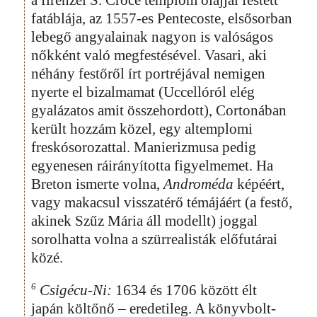
fatáblája, az 1557-es Pentecoste, elsősorban
lebegő angyalainak nagyon is valóságos
nőkként való megfestésével. Vasari, aki
néhány festőről írt portréjával nemigen
nyerte el bizalmamat (Uccellóról elég
gyalázatos amit összehordott), Cortonában
került hozzám közel, egy altemplomi
freskósorozattal. Manierizmusa pedig
egyenesen ráirányította figyelmemet. Ha
Breton ismerte volna,
Androméda
képéért,
vagy makacsul visszatérő témájáért (a festő,
akinek Szűz Mária áll modellt) joggal
sorolhatta volna a szürrealisták előfutárai
közé.
6
Csigécu-Ni:
1634 és 1706 között élt
japán költőnő – eredetileg. A könyvbolt-