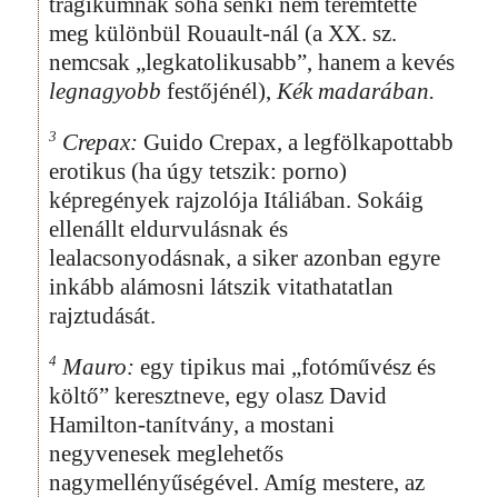
tragikumnak soha senki nem teremtette
meg különbül Rouault-nál (a XX. sz.
nemcsak „legkatolikusabb”, hanem a kevés
legnagyobb
festőjénél),
Kék madarában.
3
Crepax:
Guido Crepax, a legfölkapottabb
erotikus (ha úgy tetszik: porno)
képregények rajzolója Itáliában. Sokáig
ellenállt eldurvulásnak és
lealacsonyodásnak, a siker azonban egyre
inkább alámosni látszik vitathatatlan
rajztudását.
4
Mauro:
egy tipikus mai „fotóművész és
költő” keresztneve, egy olasz David
Hamilton-tanítvány, a mostani
negyvenesek meglehetős
nagymellényűségével. Amíg mestere, az