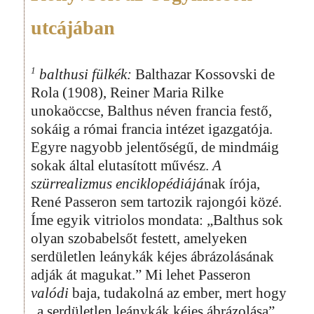
utcájában
1
balthusi fülkék:
Balthazar Kossovski de
Rola (1908), Reiner Maria Rilke
unokaöccse, Balthus néven francia festő,
sokáig a római francia intézet igazgatója.
Egyre nagyobb jelentőségű, de mindmáig
sokak által elutasított művész.
A
szürrealizmus enciklopédiájá
nak írója,
René Passeron sem tartozik rajongói közé.
Íme egyik vitriolos mondata: „Balthus sok
olyan szobabelsőt festett, amelyeken
serdületlen leánykák kéjes ábrázolásának
adják át magukat.” Mi lehet Passeron
valódi
baja, tudakolná az ember, mert hogy
„a serdületlen leánykák kéjes ábrázolása”