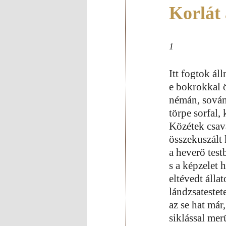
Korlát 
1
Itt fogtok ál
e bokrokkal öl
némán, sován
törpe sorfal,
Közétek csav
összekuszált 
a heverő testb
s a képzelet 
eltévedt álla
lándzsateste
az se hat már,
siklással mer