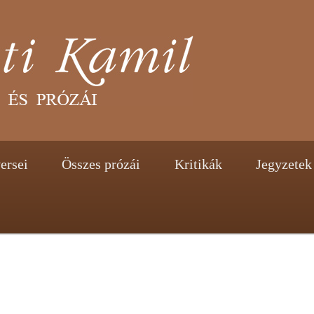
tent
ontent
ersei
Összes prózái
Kritikák
Jegyzetek