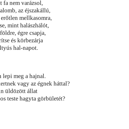
t fa nem varázsol,
alomb, az éjszakállú,
 erőtlen mellkasomra,
se, mint halászhálót,
 földre, égre csapja,
tse és körbezárja
ltyús hal-napot.
 lepi meg a hajnal.
kertnek vagy az égnek háttal?
in üldözött állat
os teste hagyta görbületét?