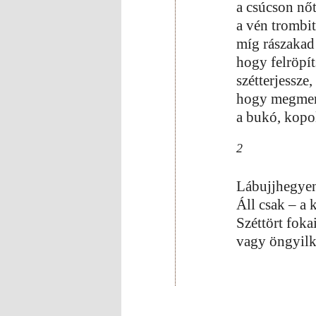
a csúcson nőt
a vén trombit
míg rászakad
hogy felröpít
szétterjessze,
hogy megmerí
a bukó, kopo
2
Lábujjhegyen
Áll csak – a 
Széttört foka
vagy öngyilk