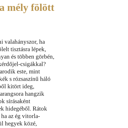
a mély fölött
lni valahányszor, ha
elt tisztásra lépek,
yan és többen görbén,
 kérdőjel-csigákkal?
arodik este, mint
kék s rózsaszínű háló
ől kitört ideg,
harangsora hangzik
tok sírásaként
tek hidegéből. Rátok
 ha az ég vitorla-
ül hegyek közé,