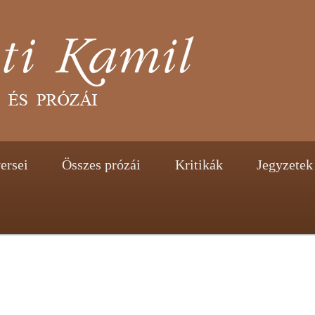
tent
ontent
ersei
Összes prózái
Kritikák
Jegyzetek