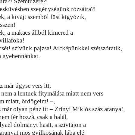
úra?! Szemtüzére?!
esküvésben szegénységünk rózsáira?!
k, a kivájt szemből füst kígyózik,
isszen!
k, a makacs állból kimered a
villafoka!
csét! szívünk pajzsa! Arcképünkkel szétszóratik,
a gyehennánkat.
z már úgyse vers itt,
 nem a lentnek fitymálása miatt nem vers
m miatt, ördögeim! –,
z már olyan pénz itt – Zrínyi Miklós száz aranya!,
em fér hozzá, csak a halál,
lyaél dolmányt hasít, s szívtájon a
aranyat mos gyilkosának lába elé: