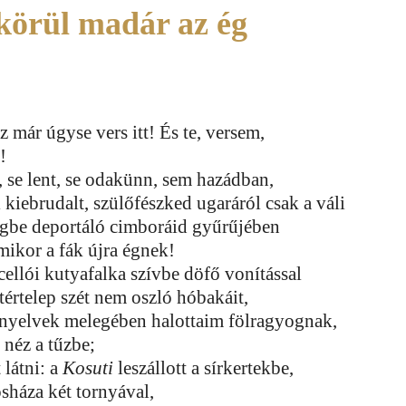
körül madár az ég
z már úgyse vers itt! És te, versem,
!
, se lent, se odakünn, sem hazádban,
 kiebrudalt, szülőfészked ugaráról csak a váli
egbe deportáló cimboráid gyűrűjében
mikor a fák újra égnek!
cellói kutyafalka szívbe döfő vonítással
ntértelep szét nem oszló hóbakáit,
anyelvek melegében halottaim fölragyognak,
 néz a tűzbe;
 látni: a
Kosuti
leszállott a sírkertekbe,
osháza két tornyával,