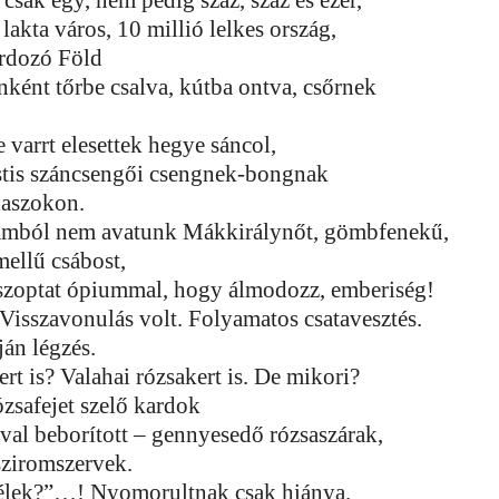
csak egy, nem pedig száz, száz és ezer,
 lakta város, 10 millió lelkes ország,
ordozó Föld
ként tőrbe csalva, kútba ontva, csőrnek
 varrt elesettek hegye sáncol,
stis száncsengői csengnek-bongnak
rlaszokon.
ámból nem avatunk Mákkirálynőt, gömbfenekű,
ellű csábost,
szoptat ópiummal, hogy álmodozz, emberiség!
Visszavonulás volt. Folyamatos csatavesztés.
ján légzés.
rt is? Valahai rózsakert is. De mikori?
ózsafejet szelő kardok
val beborított – gennyesedő rózsaszárak,
sziromszervek.
lélek?”…! Nyomorultnak csak hiánya.