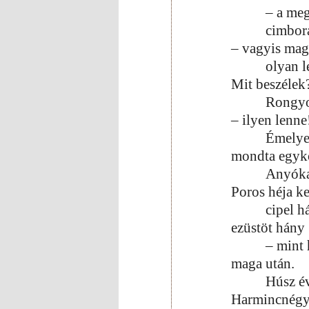
– a meg
cimborá
– vagyis mag
olyan l
Mit beszélek
Rongyo
– ilyen lenne
Émelye
mondta egyko
Anyóka
Poros héja ke
cipel h
ezüstöt hány
– mint 
maga után.
Húsz év
Harmincnégy é