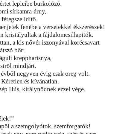
értet lepleibe burkolózó.
omi sírkamra-árny,
 féregszelidítő.
enjetek fenébe a versetekkel ékszerészek!
n kristályultak a fájdalomcsillapítók.
ttan, a kis nővér iszonyával körécsavart
átszó bőr:
tágult kreppharisnya,
estről mindjárt.
évből negyven évig csak öreg volt.
 Kéretlen és kívánatlan.
zép Hús, királynődnek ezzel vége.
élek!”
pöl a szemgolyótok, szemforgatók!