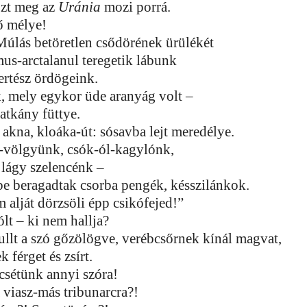
zt meg az
Uránia
mozi porrá.
ő mélye!
úlás betöretlen csődörének ürülékét
s-arctalanul teregetik lábunk
ertész ördögeink.
 mely egykor üde aranyág volt –
patkány füttye.
akna, kloáka-út: sósavba lejt meredélye.
-völgyünk, csók-ól-kagylónk,
 lágy szelencénk –
e beragadtak csorba pengék, késszilánkok.
 alját dörzsöli épp csikófejed!”
lt – ki nem hallja?
ullt a szó gőzölögve, verébcsőrnek kínál magvat,
férget és zsírt.
csétünk annyi szóra!
 viasz-más tribunarcra?!