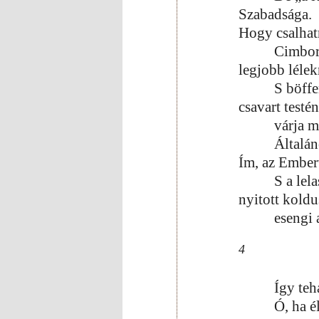
Szabadsága.
Hogy csalhat
Cimborá
legjobb lélek
S böffe
csavart testé
várja m
Általán
Ím, az Ember
S a lel
nyitott koldu
esengi 
4
Így teh
Ó, ha é