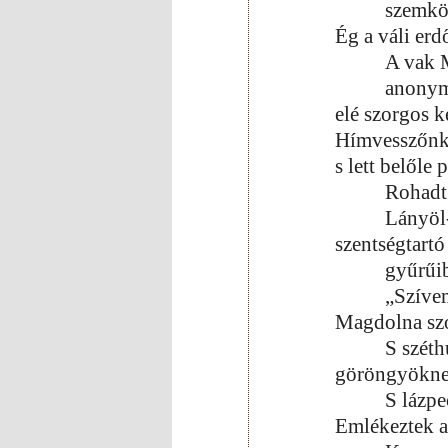
szemkö
Ég a váli erd
A vak M
anonymu
elé szorgos k
Hímvesszőnk,
s lett belőle 
Rohadt 
Lányöl
szentségtartó
gyűrűib
„Szívem
Magdolna szó
S széth
göröngyöknek 
S lázpe
Emlékeztek a