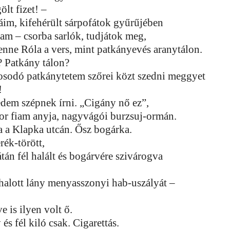
ölt fizet! –
im, kifehérült sárpofátok gyűrűjében
am – csorba sarlók, tudjátok meg,
enne Róla a vers, mint patkányevés aranytálon.
? Patkány tálon?
sodó patkánytetem szőrei közt szedni meggyet
!
dem szépnek írni. „Cigány nő ez”,
r fiam anyja, nagyvágói burzsuj-ormán.
 a Klapka utcán. Ősz bogárka.
rék-törött,
átán fél halált és bogárvére szivárogva
halott lány menyasszonyi hab-uszályát –
e is ilyen volt ő.
s fél kiló csak. Cigarettás.