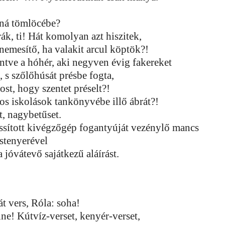
ná tömlöcébe?
k, ti! Hát komolyan azt hiszitek,
nemesítő, ha valakit arcul köptök?!
ntve a hóhér, aki negyven évig fakereket
n, s szőlőhúsát présbe fogta,
ost, hogy szentet préselt?!
os iskolások tankönyvébe illő ábrát?!
t, nagybetűset.
assított kivégzőgép fogantyúját vezénylő mancs
stenyerével
a jóvátevő sajátkezű aláírást.
át vers, Róla: soha!
lne! Kútvíz-verset, kenyér-verset,