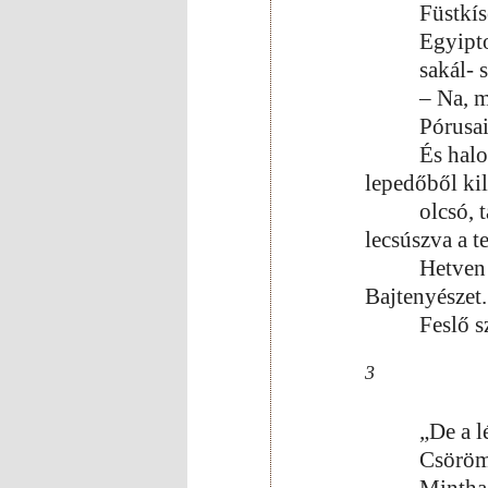
Füstkís
Egyipt
sakál- s
– Na, m
Pórusai
És halo
lepedőből kil
olcsó, 
lecsúszva a t
Hetven 
Bajtenyészet.
Feslő s
3
„De a l
Csöröm