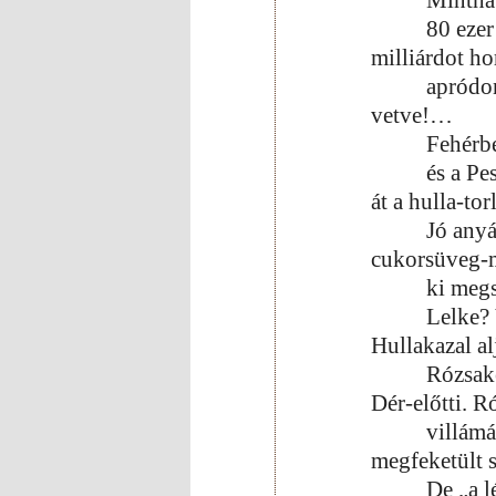
Mintha 
80 ezer
milliárdot h
apródon
vetve!…
Fehérbe
és a Pe
át a hulla-to
Jó any
cukorsüveg-m
ki meg
Lelke? 
Hullakazal al
Rózsake
Dér-előtti. R
villámá
megfeketült 
De „a 