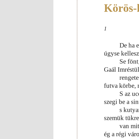
Körös-
1
De ha e
úgyse kellesz
Se fönt
Gaál Imréstül
renget
futva körbe, 
S az uc
szegi be a si
s kuty
szemük tükre
van mit
ég a régi vár