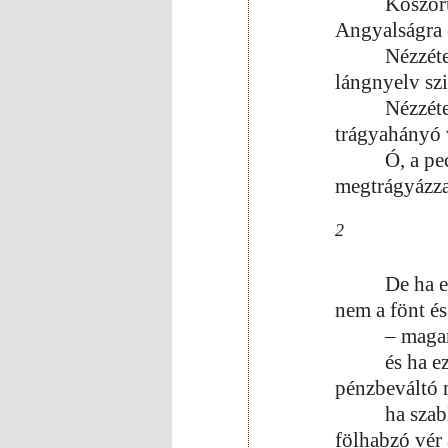
Koszor
Angyalságra 
Nézzéte
lángnyelv sz
Nézzéte
trágyahányó 
Ó, a pe
megtrágyázz
2
De ha e
nem a fönt és
– maga
és ha e
pénzbeváltó n
ha szab
fölhabzó vér 