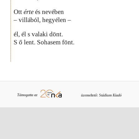
Ott
érte
és nevében
– villából, hegyélen –
él, él s valaki dönt.
S ő lent. Sohasem fönt.
Támogatta az
üzemeltető: Stádium Kiadó