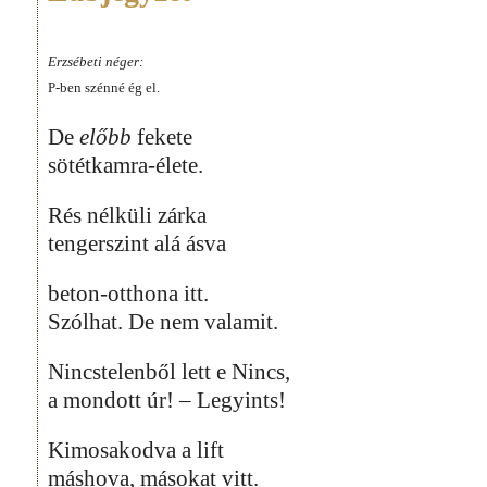
Erzsébeti néger:
P-ben szénné ég el.
De
előbb
fekete
sötétkamra-élete.
Rés nélküli zárka
tengerszint alá ásva
beton-otthona itt.
Szólhat. De nem valamit.
Nincstelenből lett e Nincs,
a mondott úr! – Legyints!
Kimosakodva a lift
máshova, másokat vitt.