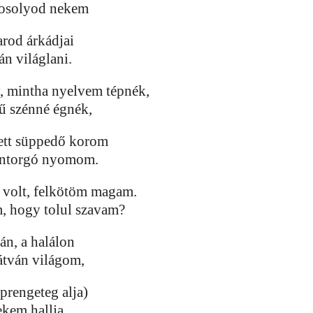
mosolyod nekem
rod árkádjai
án világlani.
, mintha nyelvem tépnék,
tű szénné égnék,
ett süppedő korom
tántorgó nyomom.
volt, felkötöm magam.
m, hogy tolul szavam?
án, a halálon
átván világom,
aprengeteg alja)
ekem hallja.