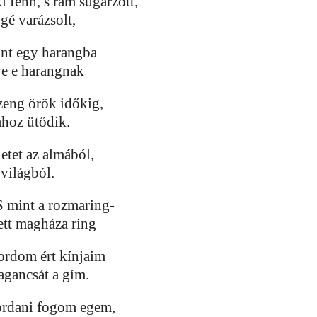
i fenn, s rám sugárzott,
gé varázsolt,
int egy harangba
ve e harangnak
zeng örök időkig,
ához ütődik.
etet az almából,
 világból.
S mint a rozmaring-
ett magháza ring
hordom ért kínjaim
 agancsát a gím.
ordani fogom egem,