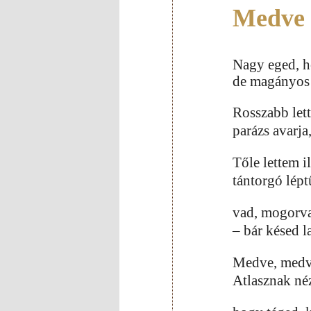
Medve 
Nagy eged, h
de magányos f
Rosszabb let
parázs avarja
Tőle lettem i
tántorgó lépt
vad, mogorva
– bár késed 
Medve, medve
Atlasznak néze