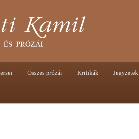
tent
ontent
ersei
Összes prózái
Kritikák
Jegyzetek