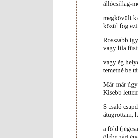
állócsillag-
megkövült ka
közül fog ezt
Rosszabb így
vagy lila füs
vagy ég hely
temetné be 
Már-már úgy 
Kisebb lette
S csaló csapd
átugrottam, l
a föld (jégcs
ölébe zárt én