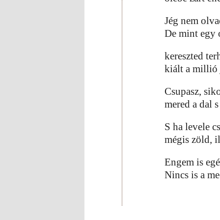
Jég nem olvad
De mint egy 
kereszted te
kiált a milli
Csupasz, siko
mered a dal s
S ha levele c
mégis zöld, il
Engem is egés
Nincs is a me