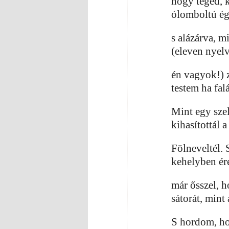
hogy téged, k
ólomboltú ég
s alázárva, m
(eleven nyel
én vagyok!) 
testem ha fal
Mint egy szel
kihasítottál a
Fölneveltél. 
kehelyben ér
már ősszel, 
sátorát, mint
S hordom, h