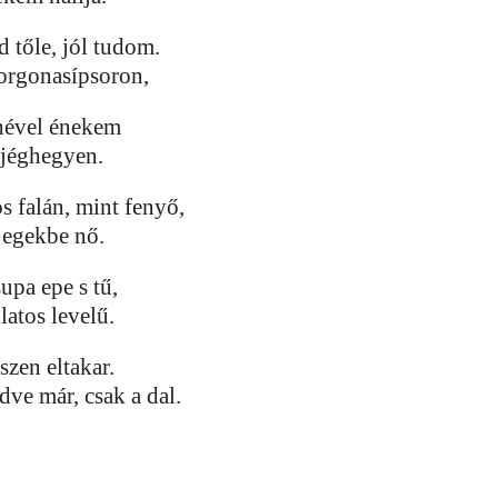
 tőle, jól tudom.
orgonasípsoron,
rhével énekem
ó jéghegyen.
s falán, mint fenyő,
 egekbe nő.
supa epe s tű,
latos levelű.
zen eltakar.
dve már, csak a dal.