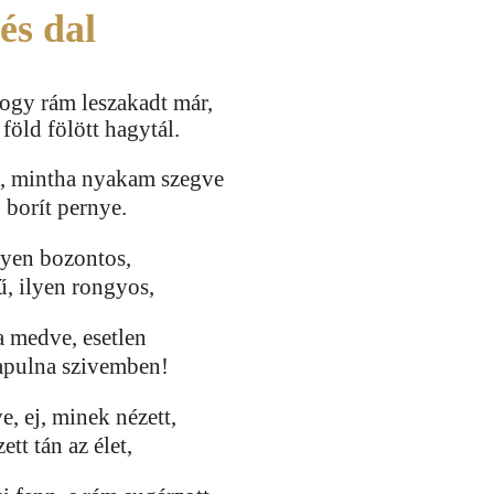
és dal
ogy rám leszakadt már,
öld fölött hagytál.
t, mintha nyakam szegve
, borít pernye.
lyen bozontos,
ű, ilyen rongyos,
 medve, esetlen
lapulna szivemben!
, ej, minek nézett,
tt tán az élet,