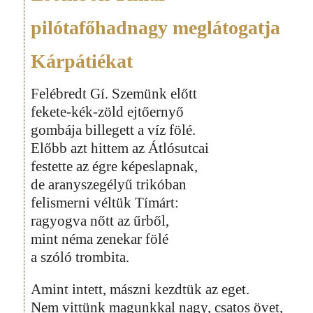
pilótafőhadnagy meglátogatja
Kárpátiékat
Felébredt Gí. Szemünk előtt
fekete-kék-zöld ejtőernyő
gombája billegett a víz fölé.
Előbb azt hittem az Átlósutcai
festette az égre képeslapnak,
de aranyszegélyű trikóban
felismerni véltük Tímárt:
ragyogva nőtt az űrből,
mint néma zenekar fölé
a szóló trombita.
Amint intett, mászni kezdtük az eget.
Nem vittünk magunkkal nagy, csatos övet,