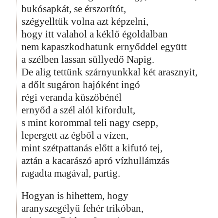
bukósapkát, se érszorítót,
szégyelltük volna azt képzelni,
hogy itt valahol a kéklő égoldalban
nem kapaszkodhatunk ernyőddel együtt
a szélben lassan süllyedő Napig.
De alig tettünk szárnyunkkal két arasznyit,
a dőlt sugáron hajóként ingó
régi veranda küszöbénél
ernyőd a szél alól kifordult,
s mint korommal teli nagy csepp,
lepergett az égből a vízen,
mint szétpattanás előtt a kifutó tej,
aztán a kacarászó apró vízhullámzás
ragadta magával, partig.
Hogyan is hihettem, hogy
aranyszegélyű fehér trikóban,