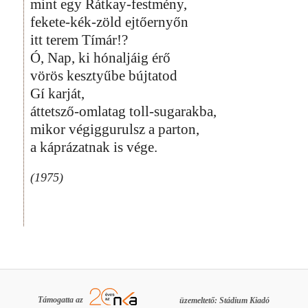
mint egy Rátkay-festmény,
fekete-kék-zöld ejtőernyőn
itt terem Tímár!?
Ó, Nap, ki hónaljáig érő
vörös kesztyűbe bújtatod
Gí karját,
áttetsző-omlatag toll-sugarakba,
mikor végiggurulsz a parton,
a káprázatnak is vége.
(1975)
Támogatta az
üzemeltető: Stádium Kiadó