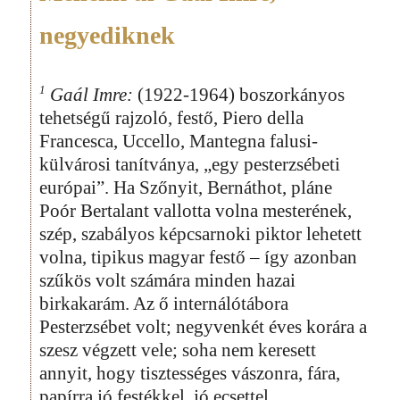
negyediknek
1
Gaál Imre:
(1922-1964) boszorkányos
tehetségű rajzoló, festő, Piero della
Francesca, Uccello, Mantegna falusi-
külvárosi tanítványa, „egy pesterzsébeti
európai”. Ha Szőnyit, Bernáthot, pláne
Poór Bertalant vallotta volna mesterének,
szép, szabályos képcsarnoki piktor lehetett
volna, tipikus magyar festő – így azonban
szűkös volt számára minden hazai
birkakarám. Az ő internálótábora
Pesterzsébet volt; negyvenkét éves korára a
szesz végzett vele; soha nem keresett
annyit, hogy tisztességes vászonra, fára,
papírra jó festékkel, jó ecsettel