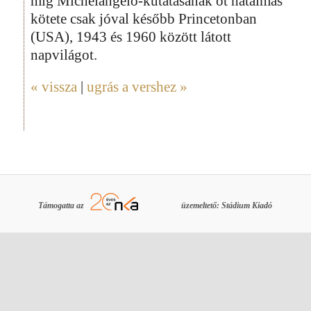
míg Michelangelo-kutatásának öt hatalmas
kötete csak jóval később Princetonban
(USA), 1943 és 1960 között látott
napvilágot.
« vissza
|
ugrás a vershez »
Támogatta az
üzemeltető: Stádium Kiadó