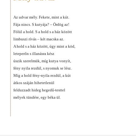
Az udvar mély. Fekete, mint a kút.
Fája nincs. S kutyája? – Ördög az!
Fölül a hold. S a hold s a ház között
limbuszi rívás – két macska az.
A hold s a ház között, úgy mint a köd,
leteperőn s illanásra kész
úszik szerelmük, míg kutya vonyít,
fény nyila rezdül, s nyomuk se lész.
Míg a hold fény-nyila rezdül, a kút
átkos száján hihetetlenül
felduzzadt hideg hegedű-testtel
mélyek tündére, egy béka ül.