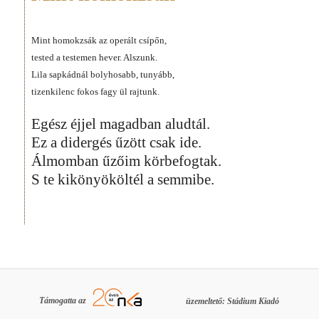
Mint homokzsák az operált csípőn,
tested a testemen hever. Alszunk.
Lila sapkádnál bolyhosabb, tunyább,
tizenkilenc fokos fagy ül rajtunk.
Egész éjjel magadban aludtál.
Ez a didergés űzött csak ide.
Álmomban űzőim körbefogtak.
S te kikönyököltél a semmibe.
Támogatta az
üzemeltető: Stádium Kiadó