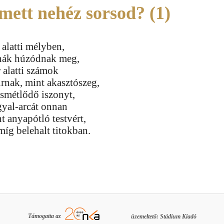
mett nehéz sorsod? (1)
alatti mélyben,
rnák húzódnak meg,
r alatti számok
rnak, mint akasztószeg,
ismétlődő iszonyt,
gyal-arcát onnan
 anyapótló testvért,
 míg belehalt titokban.
Támogatta az
üzemeltető: Stádium Kiadó