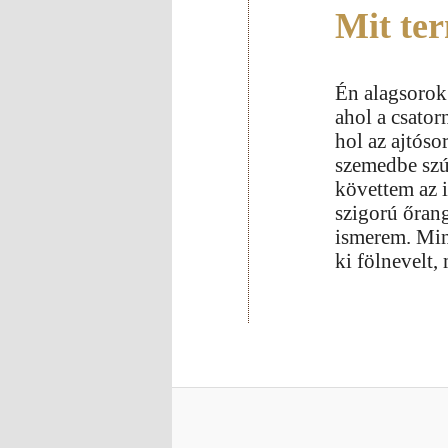
Mit ter
Én alagsorok 
ahol a csato
hol az ajtóso
szemedbe szú
követtem az 
szigorú őran
ismerem. Mint
ki fölnevelt,