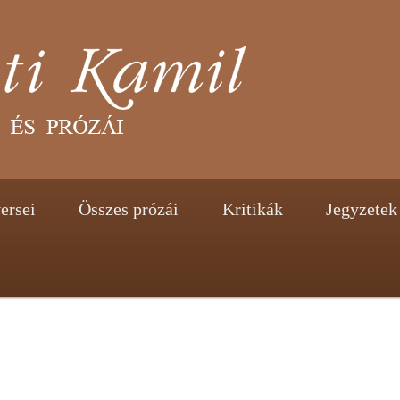
tent
ontent
ersei
Összes prózái
Kritikák
Jegyzetek