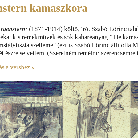
stern kamaszkora
rgenstern:
(1871-1914) költő, író. Szabó Lőrinc tal
téka: kis remekművek és sok kabaréanyag.” De kam
ristálytiszta szelleme” (ezt is Szabó Lőrinc állította 
t észre se vettem. (Szeretném remélni: szerencsémre t
ás a vershez »