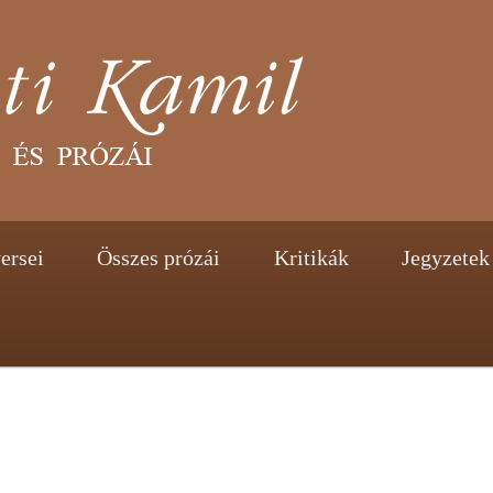
tent
ontent
ersei
Összes prózái
Kritikák
Jegyzetek