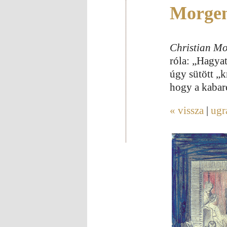
Morgen
Christian Mo
róla: „Hagya
úgy sütött „k
hogy a kabaré
« vissza
|
ugr