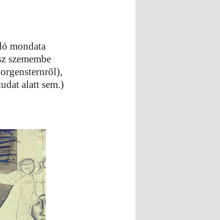
áló mondata
asz szemembe
Morgensternről),
udat alatt sem.)