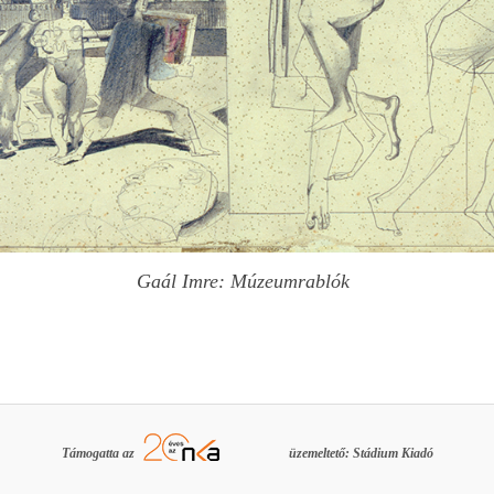
Gaál Imre: Múzeumrablók
Támogatta az
üzemeltető: Stádium Kiadó