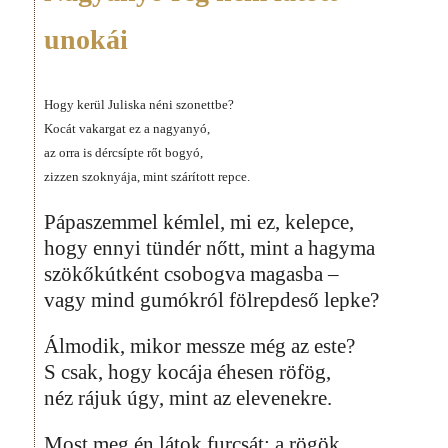
unokái
Hogy kerül Juliska néni szonettbe?
Kocát vakargat ez a nagyanyó,
az orra is dércsípte rőt bogyó,
zizzen szoknyája, mint szárított repce.
Pápaszemmel kémlel, mi ez, kelepce,
hogy ennyi tündér nőtt, mint a hagyma
szökőkútként csobogva magasba –
vagy mind gumókról fölrepdeső lepke?
Álmodik, mikor messze még az este?
S csak, hogy kocája éhesen röfög,
néz rájuk úgy, mint az elevenekre.
Most meg én látok furcsát: a rögök