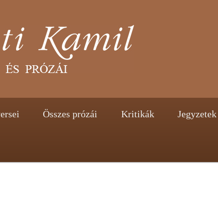
tent
ontent
ersei
Összes prózái
Kritikák
Jegyzetek