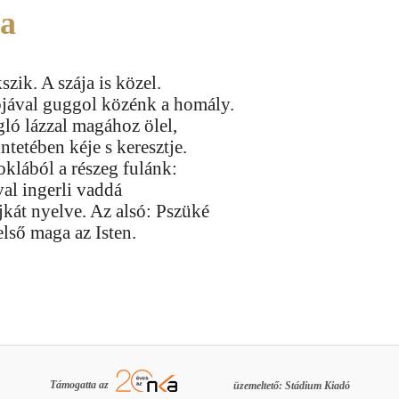
sa
szik. A szája is közel.
ával guggol közénk a homály.
ló lázzal magához ölel,
ntetében kéje s keresztje.
oklából a részeg fulánk:
al ingerli vaddá
jkát nyelve. Az alsó: Pszüké
első maga az Isten.
Támogatta az
üzemeltető: Stádium Kiadó