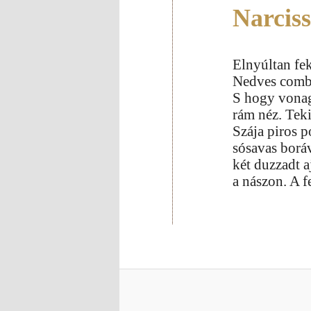
Narcis
Elnyúltan fek
Nedves combj
S hogy vonag
rám néz. Teki
Szája piros p
sósavas boráv
két duzzadt a
a nászon. A f