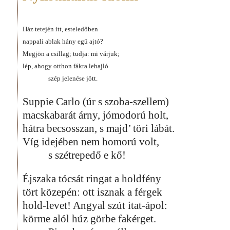
Ház tetején itt, esteledőben
nappali ablak hány egü ajtó?
Megjön a csillag; tudja: mi várjuk;
lép, ahogy otthon fákra lehajló
szép jelenése jött.
Suppie Carlo (úr s szoba-szellem)
macskabarát árny, jómodorú holt,
hátra becsosszan, s majd’ töri lábát.
Víg idejében nem homorú volt,
s szétrepedő e kő!
Éjszaka tócsát ringat a holdfény
tört közepén: ott isznak a férgek
hold-levet! Angyal szút itat-ápol:
körme alól húz görbe fakérget.