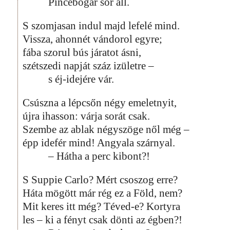
Pincebogár sor áll.
S szomjasan indul majd lefelé mind.
Vissza, ahonnét vándorol egyre;
fába szorul bús járatot ásni,
szétszedi napját száz izületre –
s éj-idejére vár.
Csúszna a lépcsőn négy emeletnyit,
újra ihasson: várja sorát csak.
Szembe az ablak négyszöge nől még –
épp idefér mind! Angyala szárnyal.
– Hátha a perc kibont?!
S Suppie Carlo? Mért csoszog erre?
Háta mögött már rég ez a Föld, nem?
Mit keres itt még? Téved-e? Kortyra
les – ki a fényt csak dönti az égben?!