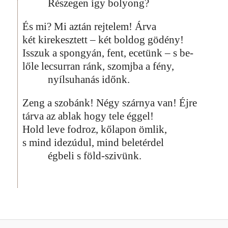
Részegen így bolyong?
És mi? Mi aztán rejtelem! Árva
két kirekesztett – két boldog gödény!
Isszuk a spongyán, fent, ecetünk – s be-
lőle lecsurran ránk, szomjba a fény,
nyílsuhanás időnk.
Zeng a szobánk! Négy szárnya van! Éjre
tárva az ablak hogy tele éggel!
Hold leve fodroz, kőlapon ömlik,
s mind idezúdul, mind beletérdel
égbeli s föld-szivünk.