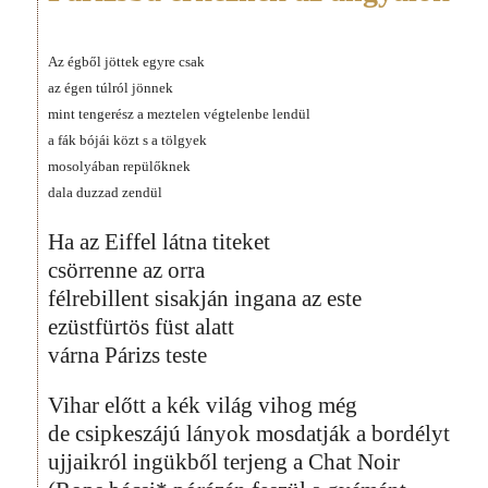
Az égből jöttek egyre csak
az égen túlról jönnek
mint tengerész a meztelen végtelenbe lendül
a fák bójái közt s a tölgyek
mosolyában repülőknek
dala duzzad zendül
Ha az Eiffel látna titeket
csörrenne az orra
félrebillent sisakján ingana az este
ezüstfürtös füst alatt
várna Párizs teste
Vihar előtt a kék világ vihog még
de csipkeszájú lányok mosdatják a bordélyt
ujjaikról ingükből terjeng a Chat Noir