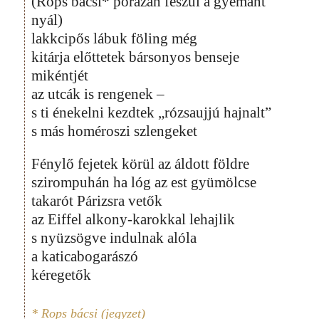
(Rops bácsi* pórázán feszül a gyémánt
nyál)
lakkcipős lábuk föling még
kitárja előttetek bársonyos benseje
mikéntjét
az utcák is rengenek –
s ti énekelni kezdtek „rózsaujjú hajnalt”
s más homéroszi szlengeket
Fénylő fejetek körül az áldott földre
szirompuhán ha lóg az est gyümölcse
takarót Párizsra vetők
az Eiffel alkony-karokkal lehajlik
s nyüzsögve indulnak alóla
a katicabogarászó
kéregetők
* Rops bácsi (jegyzet)