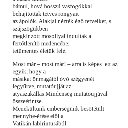
bámul, hová hosszú vasfogókkal
behajították tetves rongyait
az ápolók. Alakjai nézték égő tetveiket, s
szájszögükben
megkínzott mosollyal indultak a
fertőtlenítő medencébe;
tetűmentes életük felé.
Most már – most már! – arra is képes lett az
egyik, hogy a
másikat önmagától óvó szégyenét
legyűrve, mutatóujját az
atyaszakállas Mindenség mutatóujjával
összeérintse.
Menekültünk emberségünk besötétült
mennybe-érése elől a
Vatikán labirintusából.