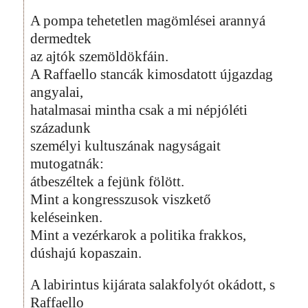
A pompa tehetetlen magömlései arannyá
dermedtek
az ajtók szemöldökfáin.
A Raffaello stancák kimosdatott újgazdag
angyalai,
hatalmasai mintha csak a mi népjóléti
századunk
személyi kultuszának nagyságait
mutogatnák:
átbeszéltek a fejünk fölött.
Mint a kongresszusok viszkető
keléseinken.
Mint a vezérkarok a politika frakkos,
dúshajú kopaszain.
A labirintus kijárata salakfolyót okádott, s
Raffaello