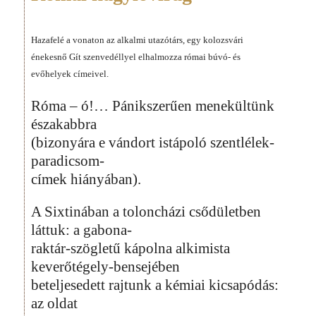
Hazafelé a vonaton az alkalmi utazótárs, egy kolozsvári
énekesnő Gít szenvedéllyel elhalmozza római búvó- és
evőhelyek címeivel.
Róma – ó!… Pánikszerűen menekültünk
északabbra
(bizonyára e vándort istápoló szentlélek-
paradicsom-
címek hiányában).
A Sixtinában a toloncházi csődületben
láttuk: a gabona-
raktár-szögletű kápolna alkimista
keverőtégely-bensejében
beteljesedett rajtunk a kémiai kicsapódás:
az oldat