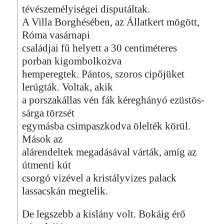
tévészemélyiségei disputáltak.
A Villa Borghésében, az Állatkert mögött,
Róma vasárnapi
családjai fű helyett a 30 centiméteres
porban kigombolkozva
hemperegtek. Pántos, szoros cipőjüket
lerúgták. Voltak, akik
a porszakállas vén fák kéreghányó ezüstös-
sárga törzsét
egymásba csimpaszkodva ölelték körül.
Mások az
alárendeltek megadásával várták, amíg az
útmenti kút
csorgó vizével a kristályvizes palack
lassacskán megtelik.
De legszebb a kislány volt. Bokáig érő