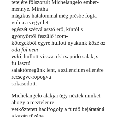
tetejére fölszorult Michelangelo ember-
mennye. Mintha
mágikus hatalommal még présbe fogta
volna a vegyület
egészét szétválasztó erő, kíntól s
gyönyörtől feszülő izom-
kötegekből egyre hullott nyakunk közé
az
oda föl nem
való,
hullott vissza a kicsapódó salak, s
fullasztó
salaktömegünk lent, a szilencium ellenére
recsegve-ropogva
sokasodott.
Michelangelo alakjai úgy néztek minket,
ahogy a meztelenre
vetkőztetett hadifogoly a fürdő bejáratánál
a kazán tüzébe