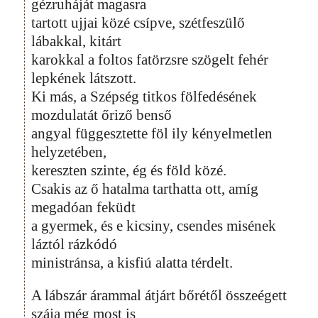
gézruháját magasra
tartott ujjai közé csípve, szétfeszülő
lábakkal, kitárt
karokkal a foltos fatörzsre szögelt fehér
lepkének látszott.
Ki más, a Szépség titkos fölfedésének
mozdulatát őriző benső
angyal függesztette föl ily kényelmetlen
helyzetében,
kereszten szinte, ég és föld közé.
Csakis az ő hatalma tarthatta ott, amíg
megadóan feküdt
a gyermek, és e kicsiny, csendes misének
láztól rázkódó
ministránsa, a kisfiú alatta térdelt.
A lábszár árammal átjárt bőrétől összeégett
szája még most is