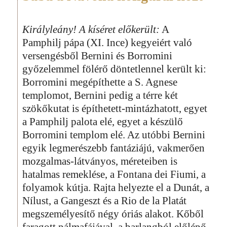
Királyleány! A kíséret előkerült:
A
Pamphilj pápa (XI. Ince) kegyeiért való
versengésből Bernini és Borromini
győzelemmel fölérő döntetlennel került ki:
Borromini megépíthette a S. Agnese
templomot, Bernini pedig a térre két
szökőkutat is építhetett-mintázhatott, egyet
a Pamphilj palota elé, egyet a készülő
Borromini templom elé. Az utóbbi Bernini
egyik legmerészebb fantáziájú, vakmerően
mozgalmas-látványos, méreteiben is
hatalmas remeklése, a Fontana dei Fiumi, a
folyamok kútja. Rajta helyezte el a Dunát, a
Nílust, a Gangeszt és a Rio de la Platát
megszemélyesítő négy óriás alakot. Kőből
faragott pálmafájával, a barlangból előlépő