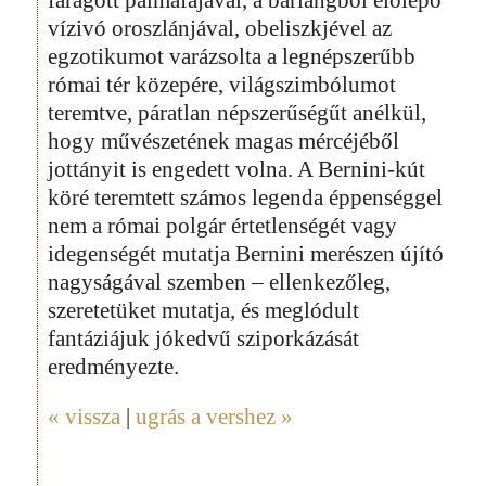
vízivó oroszlánjával, obeliszkjével az
egzotikumot varázsolta a legnépszerűbb
római tér közepére, világszimbólumot
teremtve, páratlan népszerűségűt anélkül,
hogy művészetének magas mércéjéből
jottányit is engedett volna. A Bernini-kút
köré teremtett számos legenda éppenséggel
nem a római polgár értetlenségét vagy
idegenségét mutatja Bernini merészen újító
nagyságával szemben – ellenkezőleg,
szeretetüket mutatja, és meglódult
fantáziájuk jókedvű sziporkázását
eredményezte.
« vissza
|
ugrás a vershez »