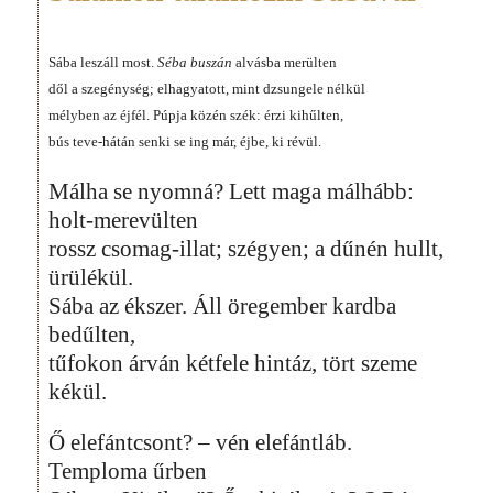
Sába leszáll most.
Séba buszán
alvásba merülten
dől a szegénység; elhagyatott, mint dzsungele nélkül
mélyben az éjfél. Púpja közén szék: érzi kihűlten,
bús teve-hátán senki se ing már, éjbe, ki révül.
Málha se nyomná? Lett maga málhább:
holt-merevülten
rossz csomag-illat; szégyen; a dűnén hullt,
ürülékül.
Sába az ékszer. Áll öregember kardba
bedűlten,
tűfokon árván kétfele hintáz, tört szeme
kékül.
Ő elefántcsont? – vén elefántláb.
Temploma űrben