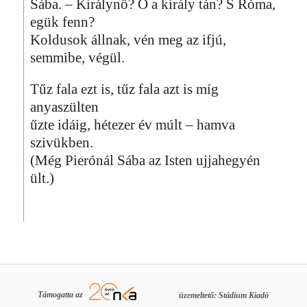
Sába. – Királynő? Ő a király tán? S Róma,
egük fenn?
Koldusok állnak, vén meg az ifjú,
semmibe, végül.
Tűz fala ezt is, tűz fala azt is míg
anyaszülten
űzte idáig, hétezer év múlt – hamva
szivükben.
(Még Pierónál Sába az Isten ujjahegyén
ült.)
Támogatta az
üzemeltető: Stádium Kiadó