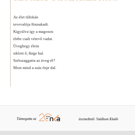
Az élet tűfokán
tevevalója fönnakadt.
Kigyúlva így a magoson
tőrbe csalt vérevő vadat.
Üveghegy élein
siklott ő, fürge hal.
Szétszaggatta az üveg-él?
Most mind a száz énje dal.
Támogatta az
üzemeltető: Stádium Kiadó