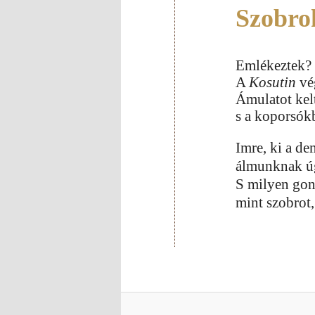
Szobro
Emlékeztek? 
A
Kosutin
vé
Ámulatot kel
s a koporsókb
Imre, ki a d
álmunknak úgy
S milyen gon
mint szobrot,