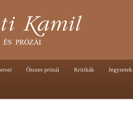
tent
ontent
ersei
Összes prózái
Kritikák
Jegyzetek