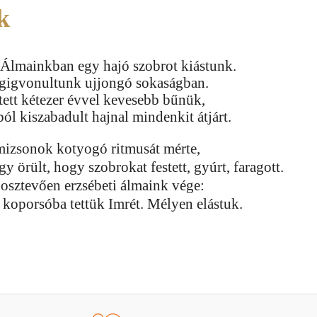
k
Álmainkban egy hajó szobrot kiástunk.
gigvonultunk ujjongó sokaságban.
tett kétezer évvel kevesebb bűnük,
ól kiszabadult hajnal mindenkit átjárt.
emizsonok kotyogó ritmusát mérte,
 örült, hogy szobrokat festett, gyúrt, faragott.
osztevően erzsébeti álmaink vége:
 koporsóba tettük Imrét. Mélyen elástuk.