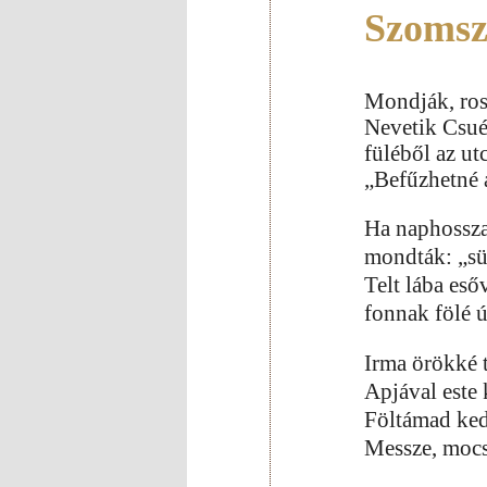
Szomsz
Mondják, ros
Nevetik Csuék
füléből az ut
„Befűzhetné a
Ha naphosszat
mondták: „süt
Telt lába eső
fonnak fölé ú
Irma örökké t
Apjával este 
Föltámad ked
Messze, mocs