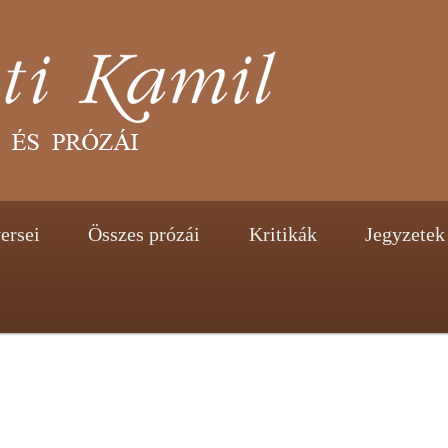
tent
ontent
ersei
Összes prózái
Kritikák
Jegyzetek