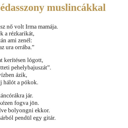
édasszony muslincákkal
sz nő volt Irma mamája.
 a rézkarikát,
cán ami zenél:
z ura orrába.”
 kerítésen lógott,
teti pehelybajuszát”.
vízben ázik,
j hálót a pókok.
áncórákra jár.
kézen fogva jön.
ve bolyongni ekkor.
árból pendül egy gitár.