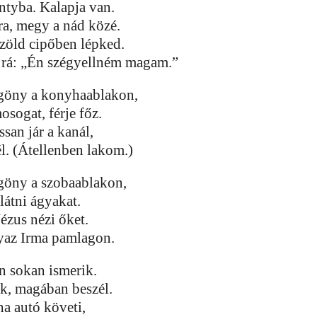
ntyba. Kalapja van.
ra, megy a nád közé.
zöld cipőben lépked.
rá: „Én szégyellném magam.”
göny a konyhaablakon,
osogat, férje főz.
ssan jár a kanál,
l. (Átellenben lakom.)
göny a szobaablakon,
látni ágyakat.
ézus nézi őket.
yaz Irma pamlagon.
n sokan ismerik.
k, magában beszél.
a autó követi,