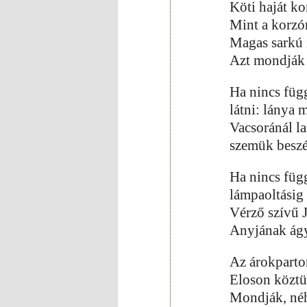
Köti haját ko
Mint a korzó
Magas sarkú 
Azt mondják 
Ha nincs füg
látni: lánya m
Vacsoránál la
szemük beszé
Ha nincs füg
lámpaoltásig 
Vérző szívű J
Anyjának ág
Az árokparto
Eloson köztü
Mondják, néh