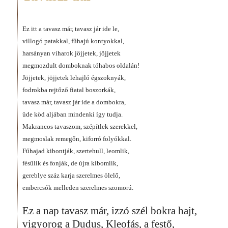
Ez itt a tavasz már, tavasz jár ide le,
villogó patakkal, fűhajú kontyokkal,
harsányan viharok jöjjetek, jöjjetek
megmozdult domboknak tóhabos oldalán!
Jöjjetek, jöjjetek lehajló égszoknyák,
fodrokba rejtőző fiatal boszorkák,
tavasz már, tavasz jár ide a dombokra,
üde köd aljában mindenki így tudja.
Makrancos tavaszom, szépítlek szerekkel,
megmoslak remegőn, kiforró folyókkal.
Fűhajad kibontják, szertehull, leomlik,
fésülik és fonják, de újra kibomlik,
gereblye száz karja szerelmes ölelő,
embercsók melleden szerelmes szomorú.
Ez a nap tavasz már, izzó szél bokra hajt,
vigyorog a Dudus, Kleofás, a festő,