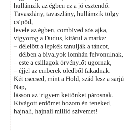
hullámzik az égben ez a jó esztendő.
Tavaszlány, tavaszlány, hullámzik tölgy
csípőd,
levele az égben, combíved sós ajka,
vigyorog a Dudus, kitárul a marka:
– délelőtt a lepkék tanulják a táncot,
– délben a bivalyok lomhán felvonulnak,
– este a csillagok örvénylőt ugornak,
– éjjel az emberek öledből fakadnak.
Két csecsed, mint a Hold, szád lesz a sarjú
Nap,
lásson az irigyem kettőnket párosnak.
Kivágott erdőmet hozom én teneked,
hajnali, hajnali millió szivemet!