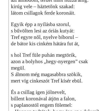
kirúg vele – háztetőnk szakad:
látom csillagok ferde koronáit.
Egyik épp a nyílásba szorul,
s bűvölten lesi az óriás kutyát:
Tref egyre nől, nyelve bíborul –
de bátor kis cinkém hátára fut át,
s hol Tref füle puhán megtörik,
azon a bolyhos „hegy-nyergen” csak
megül.
S álmom még magasabbra szökik,
mert víg cinkeszót Tref kísér ebül.
És a csillag igen jólnevelt,
billent koronával átjön a falon,
s paplanostól engem fölemel: