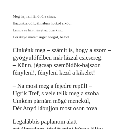
Még hajnali fél öt óra sincs.
Házunkra dőlt, álmában horkol a köd.
Lámpa se hint fényt az útra kint.
Dér Anyó matat: inget horgol, beföd.
Cinkénk meg – számít is, hogy alszom –
gyógyulófélben már lázzal csicsereg:
– Künn, jégcsap szemöldök-bajszon
fényleni!, fényleni kezd a kikelet!
– Na most meg a fejedre repül! –
Ugrik Tref, s vele telik meg a szoba.
Cinkém párnám mögé menekül,
Dér Anyó lábujjon most oson tova.
Legalábbis paplanom alatt
azt álmodom, térdét mint húzza állig: