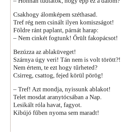
– Honnan tudtátok, hogy épp ez a dalom?
Csakhogy álomképem széthasad.
Tref rég nem csinált ilyen komiszságot!
Földre ránt paplant, párnát harap:
– Nem cinkét fogtunk! Őrült fakopácsot!
Bezúzza az ablaküveget!
Szárnya úgy veri! Tán nem is volt törött?!
Nem értem, te ezt hogy tűrheted?
Csirreg, csattog, fejed körül pörög!
– Tref! Azt mondja, nyissunk ablakot!
Telet mosdat aranytócsában a Nap.
Lesikált róla havat, fagyot.
Kibújó fűben nyoma sem maradt!