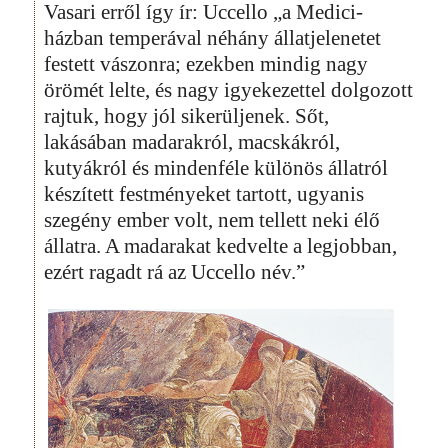
Vasari erről így ír: Uccello „a Medici-
házban temperával néhány állatjelenetet
festett vászonra; ezekben mindig nagy
örömét lelte, és nagy igyekezettel dolgozott
rajtuk, hogy jól sikerüljenek. Sőt,
lakásában madarakról, macskákról,
kutyákról és mindenféle különös állatról
készített festményeket tartott, ugyanis
szegény ember volt, nem tellett neki élő
állatra. A madarakat kedvelte a legjobban,
ezért ragadt rá az Uccello név.”