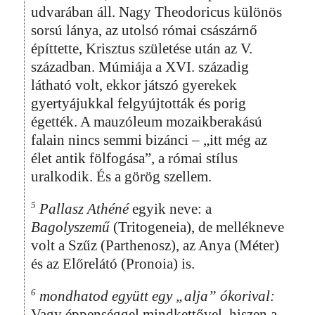
udvarában áll. Nagy Theodoricus különös
sorsú lánya, az utolsó római császárnő
építtette, Krisztus születése után az V.
században. Múmiája a XVI. századig
látható volt, ekkor játszó gyerekek
gyertyájukkal felgyújtották és porig
égették. A mauzóleum mozaikberakású
falain nincs semmi bizánci – „itt még az
élet antik fölfogása”, a római stílus
uralkodik. És a görög szellem.
5
Pallasz Athéné
egyik neve: a
Bagolyszemű
(Tritogeneia), de mellékneve
volt a Szűz (Parthenosz), az Anya (Méter)
és az Előrelátó (Pronoia) is.
6
mondhatod együtt egy „alja” ókorival:
Vagy éppenséggel mindkettővel, hiszen a