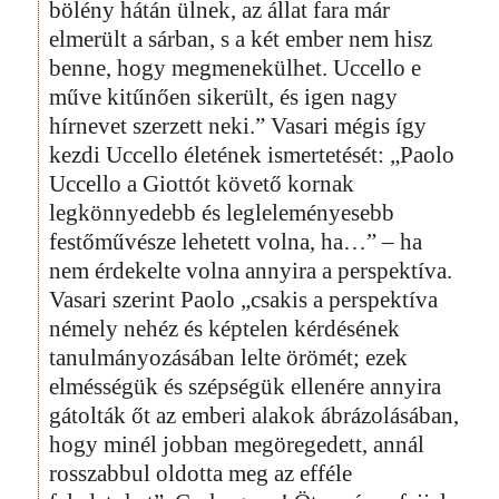
bölény hátán ülnek, az állat fara már
elmerült a sárban, s a két ember nem hisz
benne, hogy megmenekülhet. Uccello e
műve kitűnően sikerült, és igen nagy
hírnevet szerzett neki.” Vasari mégis így
kezdi Uccello életének ismertetését: „Paolo
Uccello a Giottót követő kornak
legkönnyedebb és legleleményesebb
festőművésze lehetett volna, ha…” – ha
nem érdekelte volna annyira a perspektíva.
Vasari szerint Paolo „csakis a perspektíva
némely nehéz és képtelen kérdésének
tanulmányozásában lelte örömét; ezek
elmésségük és szépségük ellenére annyira
gátolták őt az emberi alakok ábrázolásában,
hogy minél jobban megöregedett, annál
rosszabbul oldotta meg az efféle