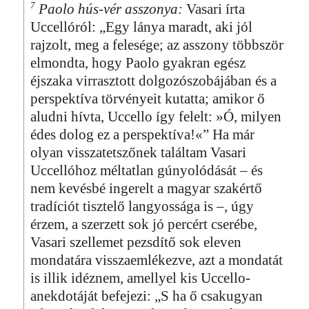
7
Paolo hús-vér asszonya:
Vasari írta
Uccellóról: „Egy lánya maradt, aki jól
rajzolt, meg a felesége; az asszony többször
elmondta, hogy Paolo gyakran egész
éjszaka virrasztott dolgozószobájában és a
perspektíva törvényeit kutatta; amikor ő
aludni hívta, Uccello így felelt: »Ó, milyen
édes dolog ez a perspektíva!«” Ha már
olyan visszatetszőnek találtam Vasari
Uccellóhoz méltatlan gúnyolódását – és
nem kevésbé ingerelt a magyar szakértő
tradíciót tisztelő langyossága is –, úgy
érzem, a szerzett sok jó percért cserébe,
Vasari szellemet pezsdítő sok eleven
mondatára visszaemlékezve, azt a mondatát
is illik idéznem, amellyel kis Uccello-
anekdotáját befejezi: „S ha ő csakugyan