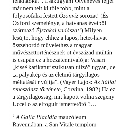
feladatokat”. Csakugyan! Ötvenéves fejjel
már nem telt ki tőle több, mint a
folyosófalra festett
Özönvíz
sorozat! (És
Oxford szemefénye, a hatvanas éveiből
származó
Éjszakai vadászat
!) Milyen
lesújtó, hogy ehhez a lapos, hetet-havat
összehordó művelethez a magyar
művészettörténésznek öt évszázad múltán
is csupán ez a hozzátennivalója: Vasari
„kissé karikaturisztikusan túlzó” ugyan, de
„a pályakép és az életmű tárgyilagos
méltatását nyújtja”. (Vayer Lajos:
Az itáliai
reneszánsz története,
Corvina, 1982) Ha ez
a tárgyilagosság, mit kapott volna szegény
Uccello az elfogult ismertetőtől?…
4
A Galla Placidia
mauzóleum
Ravennában, a San Vitale templom