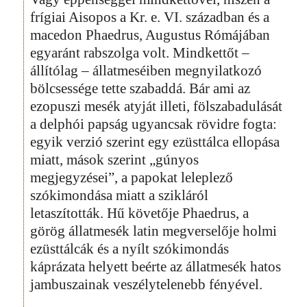
frígiai Aisopos a Kr. e. VI. században és a
macedon Phaedrus, Augustus Rómájában
egyaránt rabszolga volt. Mindkettőt –
állítólag – állatmeséiben megnyilatkozó
bölcsessége tette szabaddá. Bár ami az
ezopuszi mesék atyját illeti, fölszabadulását
a delphói papság ugyancsak rövidre fogta:
egyik verzió szerint egy ezüsttálca ellopása
miatt, mások szerint „gúnyos
megjegyzései”, a papokat leleplező
szókimondása miatt a szikláról
letaszították. Hű követője Phaedrus, a
görög állatmesék latin megverselője holmi
ezüsttálcák és a nyílt szókimondás
káprázata helyett beérte az állatmesék hatos
jambuszainak veszélytelenebb fényével.