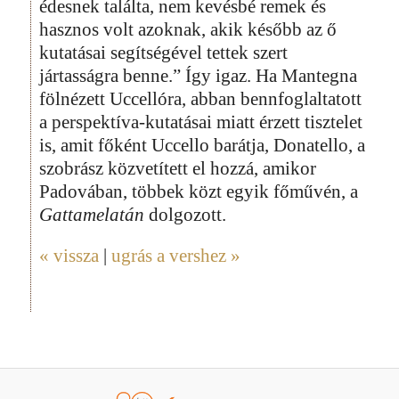
édesnek találta, nem kevésbé remek és
hasznos volt azoknak, akik később az ő
kutatásai segítségével tettek szert
jártasságra benne.” Így igaz. Ha Mantegna
fölnézett Uccellóra, abban bennfoglaltatott
a perspektíva-kutatásai miatt érzett tisztelet
is, amit főként Uccello barátja, Donatello, a
szobrász közvetített el hozzá, amikor
Padovában, többek közt egyik főművén, a
Gattamelatán
dolgozott.
« vissza
|
ugrás a vershez »