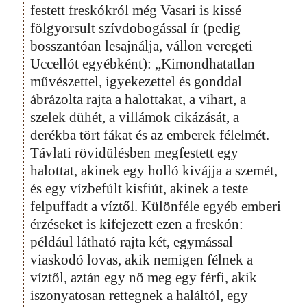
festett freskókról még Vasari is kissé
fölgyorsult szívdobogással ír (pedig
bosszantóan lesajnálja, vállon veregeti
Uccellót egyébként): „Kimondhatatlan
művészettel, igyekezettel és gonddal
ábrázolta rajta a halottakat, a vihart, a
szelek dühét, a villámok cikázását, a
derékba tört fákat és az emberek félelmét.
Távlati rövidülésben megfestett egy
halottat, akinek egy holló kivájja a szemét,
és egy vízbefúlt kisfiút, akinek a teste
felpuffadt a víztől. Különféle egyéb emberi
érzéseket is kifejezett ezen a freskón:
például látható rajta két, egymással
viaskodó lovas, akik nemigen félnek a
víztől, aztán egy nő meg egy férfi, akik
iszonyatosan rettegnek a haláltól, egy