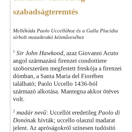
szabadságteremtés
Mellékóda Paolo Uccellóhoz és a Galla Placidia
sírbolt mozaikrakó kézműveséhez
1
Sir John Hawkood,
azaz Giovanni Acuto
angol származású firenzei condottiere
szoborszerűen megfestett freskója a firenzei
dómban, a Santa Maria del Fiorében
található; Paolo Uccello 1436-ból
származó alkotása. Mantegna akkor ötéves
volt.
2
madár nevű:
Uccellót eredetileg
Paolo di
Donó
nak hívták; uccello olaszul madarat
jelent. Az apróságokról színesen tudósító