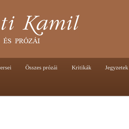
tent
ontent
ersei
Összes prózái
Kritikák
Jegyzetek