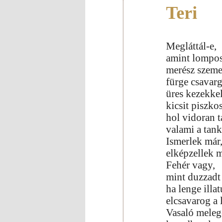
Teri
Megláttál-e,
amint lompos
merész szem
fürge csavarg
üres kezekkel
kicsit piszkos
hol vidoran 
valami a tan
Ismerlek már
elképzellek
Fehér vagy,
mint duzzadt
ha lenge illa
elcsavarog a 
Vasaló melegé