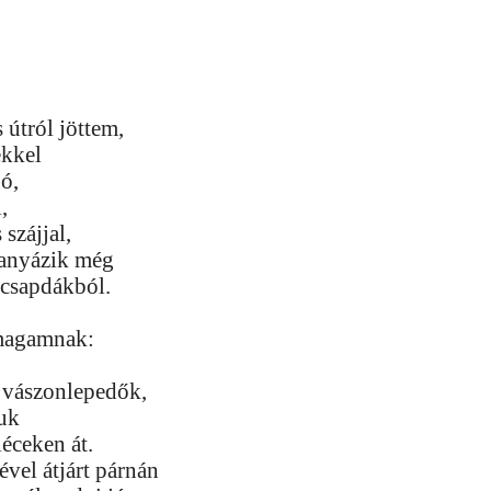
 útról jöttem,
ekkel
ó,
,
 szájjal,
tanyázik még
kcsapdákból.
,
 magamnak:
 vászonlepedők,
tuk
léceken át.
vel átjárt párnán