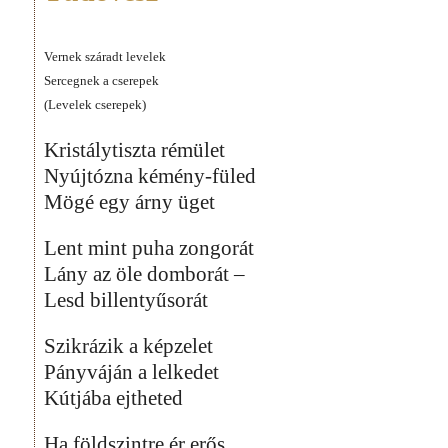
Vernek száradt levelek
Sercegnek a cserepek
(Levelek cserepek)
Kristálytiszta rémület
Nyújtózna kémény-füled
Mögé egy árny üget
Lent mint puha zongorát
Lány az öle domborát –
Lesd billentyűsorát
Szikrázik a képzelet
Pányváján a lelkedet
Kútjába ejtheted
Ha földszintre ér erős