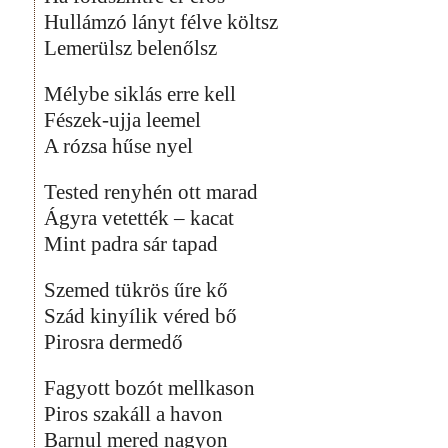
Hullámzó lányt félve költsz
Lemerülsz belenőlsz
Mélybe siklás erre kell
Fészek-ujja leemel
A rózsa hűse nyel
Tested renyhén ott marad
Ágyra vetették – kacat
Mint padra sár tapad
Szemed tükrös űre kő
Szád kinyílik véred bő
Pirosra dermedő
Fagyott bozót mellkason
Piros szakáll a havon
Barnul mered nagyon