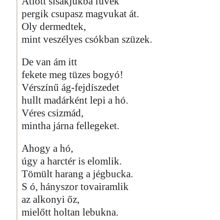
Átlőtt sisakjukba füvek
pergik csupasz magvukat át.
Oly dermedtek,
mint veszélyes csókban szüzek.
De van ám itt
fekete meg tüzes bogyó!
Vérszínű ág-fejdíszedet
hullt madárként lepi a hó.
Véres csizmád,
mintha járna fellegeket.
Ahogy a hó,
úgy a harctér is elomlik.
Tömült harang a jégbucka.
S ó, hányszor tovairamlik
az alkonyi őz,
mielőtt holtan lebukna.