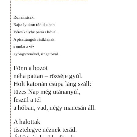
Rohamsisak.
Rajta lyukon tódul a hab.
Véres kelyhe parázs hóval.
A pisztrángok rásiklanak
s mulat a víz
gyöngyzenével, ringatóval.
Fönn a bozót
néha pattan – rőzséje gyúl.
Holt katonán csupa láng száll:
tüzes Nap még utánanyúl,
feszül a tél
a hóban, vad, négy mancsán áll.
A halottak
tisztelegve néznek terád.